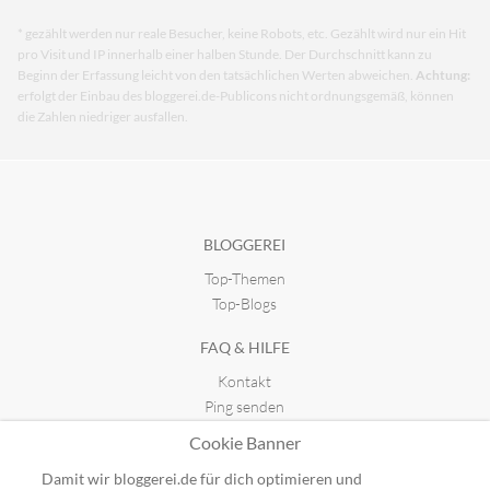
* gezählt werden nur reale Besucher, keine Robots, etc. Gezählt wird nur ein Hit
pro Visit und IP innerhalb einer halben Stunde. Der Durchschnitt kann zu
Beginn der Erfassung leicht von den tatsächlichen Werten abweichen.
Achtung:
erfolgt der Einbau des bloggerei.de-Publicons nicht ordnungsgemäß, können
die Zahlen niedriger ausfallen.
BLOGGEREI
Top-Themen
Top-Blogs
FAQ & HILFE
Kontakt
Ping senden
Publicon einbinden
Cookie Banner
GUTSCHEINE
Damit wir bloggerei.de für dich optimieren und