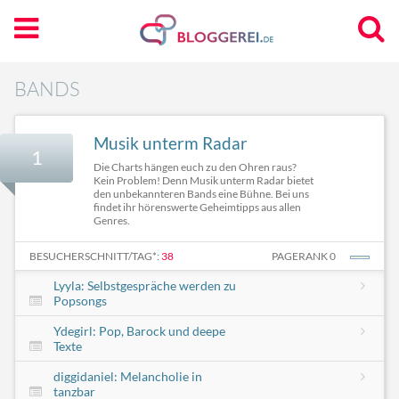
BANDS
Musik unterm Radar
1
Die Charts hängen euch zu den Ohren raus?
Kein Problem! Denn Musik unterm Radar bietet
den unbekannteren Bands eine Bühne. Bei uns
findet ihr hörenswerte Geheimtipps aus allen
Genres.
BESUCHERSCHNITT/TAG*:
38
PAGERANK 0
Lyyla: Selbstgespräche werden zu
Popsongs
Ydegirl: Pop, Barock und deepe
Texte
diggidaniel: Melancholie in
tanzbar