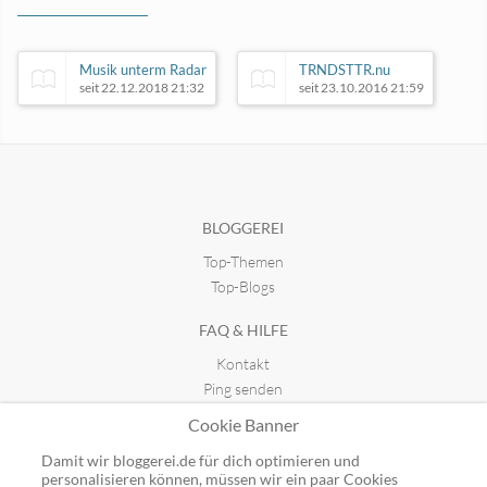
Musik unterm Radar
TRNDSTTR.nu
seit 22.12.2018 21:32
seit 23.10.2016 21:59
110th Street :: PlattenBlog
seit 25.11.2008 00:32
BLOGGEREI
Top-Themen
Irgendwo wird immer getanzt
seit 26.11.2011 21:16
Top-Blogs
FAQ & HILFE
Kontakt
Ping senden
Publicon einbinden
Cookie Banner
GUTSCHEINE
Damit wir bloggerei.de für dich optimieren und
personalisieren können, müssen wir ein paar Cookies