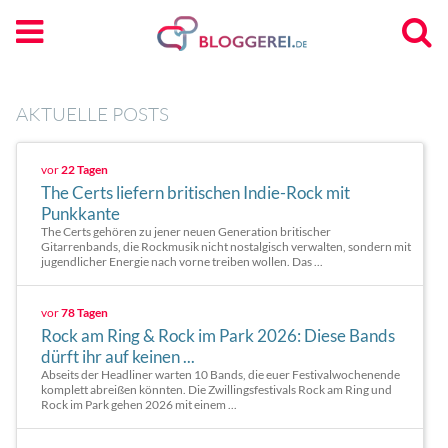
AKTUELLE POSTS
vor
22 Tagen
The Certs liefern britischen Indie-Rock mit
Punkkante
The Certs gehören zu jener neuen Generation britischer
Gitarrenbands, die Rockmusik nicht nostalgisch verwalten, sondern mit
jugendlicher Energie nach vorne treiben wollen. Das ...
vor
78 Tagen
Rock am Ring & Rock im Park 2026: Diese Bands
dürft ihr auf keinen ...
Abseits der Headliner warten 10 Bands, die euer Festivalwochenende
komplett abreißen könnten. Die Zwillingsfestivals Rock am Ring und
Rock im Park gehen 2026 mit einem ...