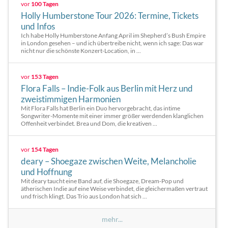
vor
100 Tagen
Holly Humberstone Tour 2026: Termine, Tickets
und Infos
Ich habe Holly Humberstone Anfang April im Shepherd’s Bush Empire
in London gesehen – und ich übertreibe nicht, wenn ich sage: Das war
nicht nur die schönste Konzert-Location, in ...
vor
153 Tagen
Flora Falls – Indie-Folk aus Berlin mit Herz und
zweistimmigen Harmonien
Mit Flora Falls hat Berlin ein Duo hervorgebracht, das intime
Songwriter-Momente mit einer immer größer werdenden klanglichen
Offenheit verbindet. Brea und Dom, die kreativen ...
vor
154 Tagen
deary – Shoegaze zwischen Weite, Melancholie
und Hoffnung
Mit deary taucht eine Band auf, die Shoegaze, Dream-Pop und
ätherischen Indie auf eine Weise verbindet, die gleichermaßen vertraut
und frisch klingt. Das Trio aus London hat sich ...
mehr...