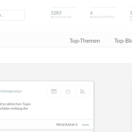
2283
6
BLOGS ONLINE
BLOGS WARTEND
B
O
Top-Themen
Top-Bl
ertemperatur-
it praktischen Tipps
itäten entlang der
PAGERANK 0