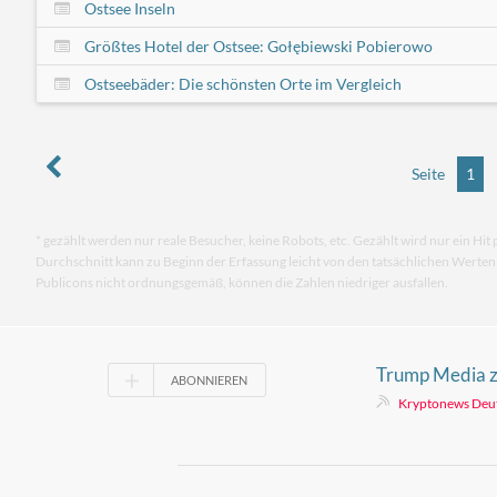
Ostsee Inseln
Größtes Hotel der Ostsee: Gołębiewski Pobierowo
Ostseebäder: Die schönsten Orte im Vergleich
Seite
1
* gezählt werden nur reale Besucher, keine Robots, etc. Gezählt wird nur ein Hit 
Durchschnitt kann zu Beginn der Erfassung leicht von den tatsächlichen Werte
Publicons nicht ordnungsgemäß, können die Zahlen niedriger ausfallen.
Trump Media zi
ABONNIEREN
zurück und str
Kryptonews Deu
Crypto.com