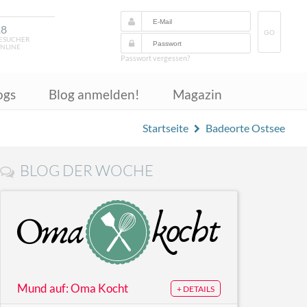
18
GO
ESUCHER
NLINE
Passwort vergessen?
ogs
Blog anmelden!
Magazin
Startseite
Badeorte Ostsee
BLOG DER WOCHE
Mund auf: Oma Kocht
+ DETAILS