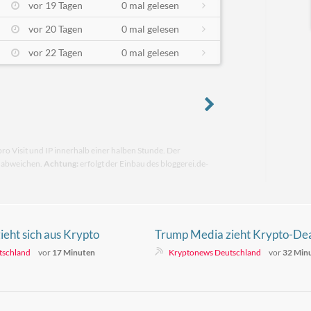
vor 19 Tagen
0 mal gelesen
vor 20 Tagen
0 mal gelesen
vor 22 Tagen
0 mal gelesen
pro Visit und IP innerhalb einer halben Stunde. Der
n abweichen.
Achtung:
erfolgt der Einbau des bloggerei.de-
eht sich aus Krypto
Trump Media zieht Krypto-Dea
eicht Deal mit
unter Interims-CEO McGurn z
tschland
vor
17 Minuten
Kryptonews Deutschland
vor
32 Min