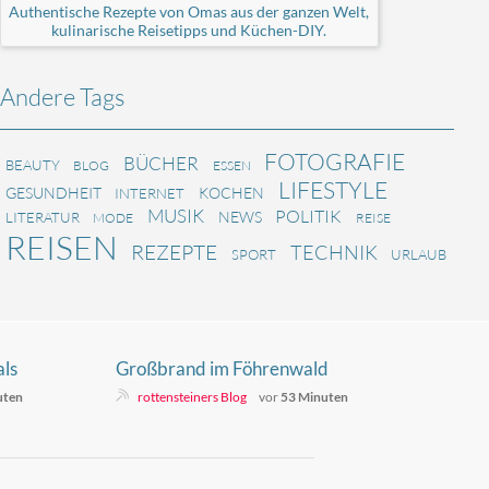
Authentische Rezepte von Omas aus der ganzen Welt,
kulinarische Reisetipps und Küchen-DIY.
Andere Tags
FOTOGRAFIE
BÜCHER
BEAUTY
BLOG
ESSEN
LIFESTYLE
GESUNDHEIT
KOCHEN
INTERNET
MUSIK
POLITIK
NEWS
LITERATUR
MODE
REISE
REISEN
REZEPTE
TECHNIK
SPORT
URLAUB
ls
Großbrand im Föhrenwald
urück
uten
rottensteiners Blog
vor
53 Minuten