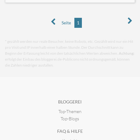
Seite
1
* gezählt werden nur reale Besucher, keine Robots, etc. Gezählt wird nur ein Hit
pro Visit und IP innerhalb einer halben Stunde. Der Durchschnitt kann zu
Beginn der Erfassung leicht von den tatsächlichen Werten abweichen.
Achtung:
erfolgt der Einbau des bloggerei.de-Publicons nicht ordnungsgemäß, können
die Zahlen niedriger ausfallen.
BLOGGEREI
Top-Themen
Top-Blogs
FAQ & HILFE