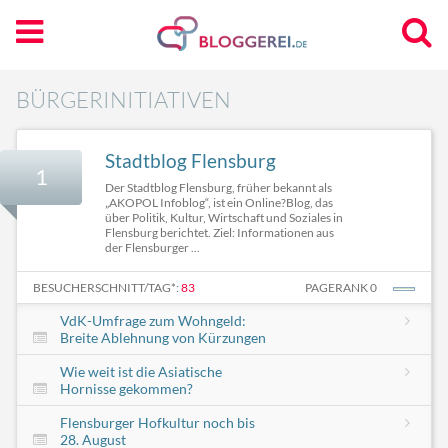
BÜRGERINITIATIVEN
Stadtblog Flensburg
1
Der Stadtblog Flensburg, früher bekannt als
„AKOPOL Infoblog“, ist ein Online?Blog, das
über Politik, Kultur, Wirtschaft und Soziales in
Flensburg berichtet. Ziel: Informationen aus
der Flensburger ...
BESUCHERSCHNITT/TAG*:
83
PAGERANK 0
VdK-Umfrage zum Wohngeld:
Breite Ablehnung von Kürzungen
Wie weit ist die Asiatische
Hornisse gekommen?
Flensburger Hofkultur noch bis
28. August