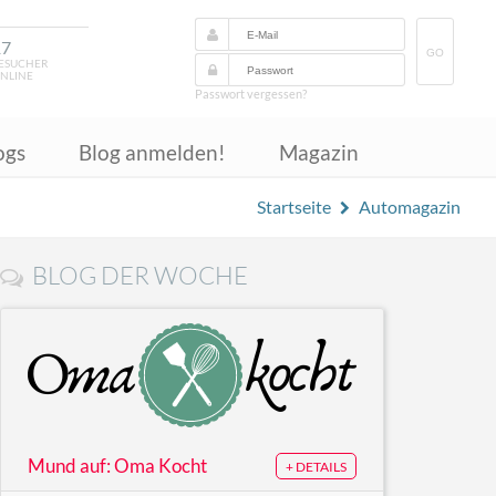
17
GO
ESUCHER
NLINE
Passwort vergessen?
ogs
Blog anmelden!
Magazin
Startseite
Automagazin
BLOG DER WOCHE
Mund auf: Oma Kocht
+ DETAILS