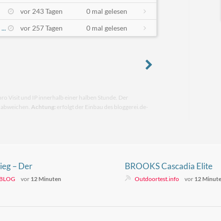
vor 243 Tagen
0 mal gelesen
..
vor 257 Tagen
0 mal gelesen
pro Visit und IP innerhalb einer halben Stunde. Der
n abweichen.
Achtung:
erfolgt der Einbau des bloggerei.de-
tieg – Der
BROOKS Cascadia Elite
rwege in Sachsen-
 BLOG
vor
12 Minuten
Outdoortest.info
vor
12 Minut