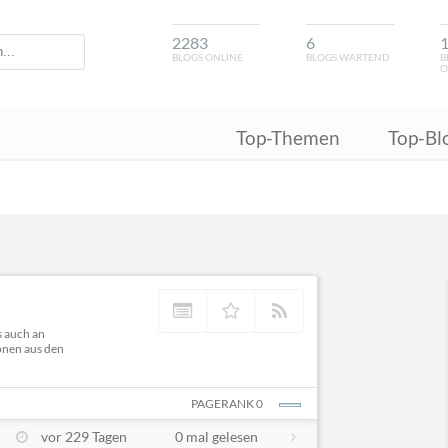
2283
6
BLOGS ONLINE
BLOGS WARTEND
B
O
Top-Themen
Top-Bl
s auch an
onen aus den
PAGERANK 0
vor 229 Tagen
0 mal gelesen