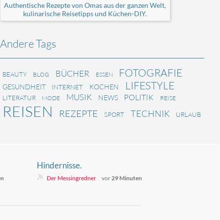
Authentische Rezepte von Omas aus der ganzen Welt,
kulinarische Reisetipps und Küchen-DIY.
Andere Tags
FOTOGRAFIE
BÜCHER
BEAUTY
BLOG
ESSEN
LIFESTYLE
GESUNDHEIT
KOCHEN
INTERNET
MUSIK
POLITIK
NEWS
LITERATUR
MODE
REISE
REISEN
REZEPTE
TECHNIK
SPORT
URLAUB
Hindernisse.
en
Der Messingredner
vor
29 Minuten