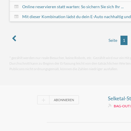
Online reservieren statt warten: So sichern Sie sich Ihr ...
Mit dieser Kombination lädst du dein E-Auto nachhaltig und .
Seite
1
* gezählt werden nur reale Besucher, keine Robots, etc. Gezählt wird nur ein Hit 
Durchschnitt kann zu Beginn der Erfassung leicht von den tatsächlichen Werte
Publicons nicht ordnungsgemäß, können die Zahlen niedriger ausfallen.
Selketal-S
ABONNIEREN
Fernwande
BAG-OUT
Anhalt