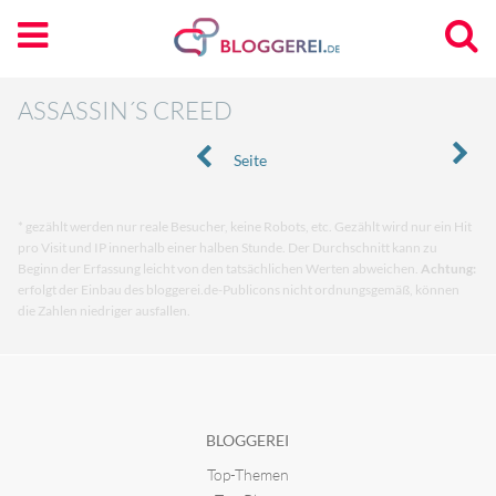
ASSASSIN´S CREED
Seite
* gezählt werden nur reale Besucher, keine Robots, etc. Gezählt wird nur ein Hit
pro Visit und IP innerhalb einer halben Stunde. Der Durchschnitt kann zu
Beginn der Erfassung leicht von den tatsächlichen Werten abweichen.
Achtung:
erfolgt der Einbau des bloggerei.de-Publicons nicht ordnungsgemäß, können
die Zahlen niedriger ausfallen.
BLOGGEREI
Top-Themen