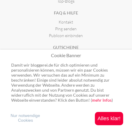
Top-Blogs
FAQ & HILFE
Kontakt
Ping senden
Publicon einbinden
GUTSCHEINE
Cookie Banner
Top-Gutscheine
Alle Shops
Damit wir bloggerei.de für dich optimieren und
personalisieren können, müssen wir ein paar Cookies
verwenden. Wir versuchen das auf ein Minimum zu
beschränken! Einige sind leider absolut notwendig zur
Verwendung der Webseite. Andere werden zu
Analysezwecken und von Partnern genutzt. Du bist
Ping: http://rpc.bloggerei.de/ping/ (*nur für angemeldete Blogs)
widerruflich mit der Nutzung von Cookies auf unserer
Blogverzeichnis Bloggerei.de © 2006 - 2026
Webseite einverstanden? Klick den Button! (
mehr Infos
)
Impressum
|
Datenschutz
Nur notwendige
Alles klar!
Cookies