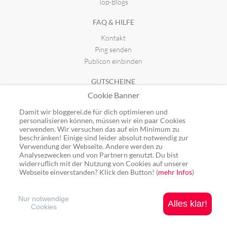
Top-Blogs
FAQ & HILFE
Kontakt
Ping senden
Publicon einbinden
GUTSCHEINE
Cookie Banner
Top-Gutscheine
Alle Shops
Damit wir bloggerei.de für dich optimieren und
personalisieren können, müssen wir ein paar Cookies
verwenden. Wir versuchen das auf ein Minimum zu
beschränken! Einige sind leider absolut notwendig zur
Verwendung der Webseite. Andere werden zu
Analysezwecken und von Partnern genutzt. Du bist
Ping: http://rpc.bloggerei.de/ping/ (*nur für angemeldete Blogs)
widerruflich mit der Nutzung von Cookies auf unserer
Blogverzeichnis Bloggerei.de © 2006 - 2026
Webseite einverstanden? Klick den Button! (
mehr Infos
)
Impressum
|
Datenschutz
Nur notwendige
Alles klar!
Cookies