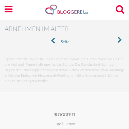
ABNEHMEN IM ALTER
Seite
* gezählt werden nur reale Besucher, keine Robots, etc. Gezählt wird nur ein Hit
pro Visit und IP innerhalb einer halben Stunde. Der Durchschnitt kann zu
Beginn der Erfassung leicht von den tatsächlichen Werten abweichen.
Achtung:
erfolgt der Einbau des bloggerei.de-Publicons nicht ordnungsgemäß, können
die Zahlen niedriger ausfallen.
BLOGGEREI
Top-Themen