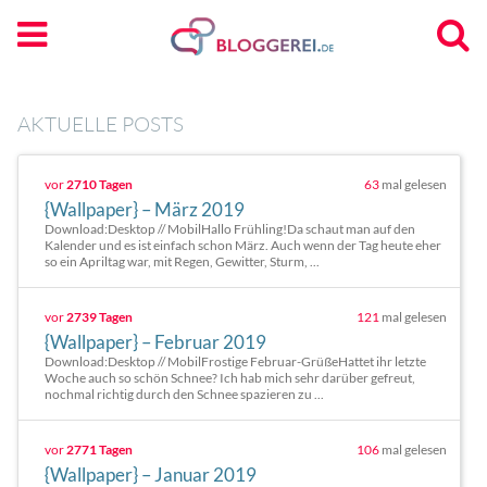
AKTUELLE POSTS
vor
2710 Tagen
63
mal gelesen
{Wallpaper} – März 2019
Download:Desktop // MobilHallo Frühling!Da schaut man auf den
Kalender und es ist einfach schon März. Auch wenn der Tag heute eher
so ein Apriltag war, mit Regen, Gewitter, Sturm, ...
vor
2739 Tagen
121
mal gelesen
{Wallpaper} – Februar 2019
Download:Desktop // MobilFrostige Februar-GrüßeHattet ihr letzte
Woche auch so schön Schnee? Ich hab mich sehr darüber gefreut,
nochmal richtig durch den Schnee spazieren zu ...
vor
2771 Tagen
106
mal gelesen
{Wallpaper} – Januar 2019