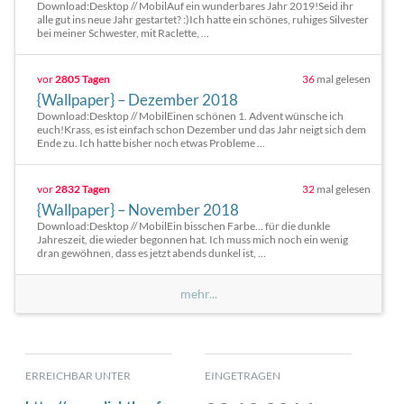
Download:Desktop // MobilAuf ein wunderbares Jahr 2019!Seid ihr
alle gut ins neue Jahr gestartet? :)Ich hatte ein schönes, ruhiges Silvester
bei meiner Schwester, mit Raclette, ...
vor
2805 Tagen
36
mal gelesen
{Wallpaper} – Dezember 2018
Download:Desktop // MobilEinen schönen 1. Advent wünsche ich
euch!Krass, es ist einfach schon Dezember und das Jahr neigt sich dem
Ende zu. Ich hatte bisher noch etwas Probleme ...
vor
2832 Tagen
32
mal gelesen
{Wallpaper} – November 2018
Download:Desktop // MobilEin bisschen Farbe... für die dunkle
Jahreszeit, die wieder begonnen hat. Ich muss mich noch ein wenig
dran gewöhnen, dass es jetzt abends dunkel ist, ...
mehr...
ERREICHBAR UNTER
EINGETRAGEN