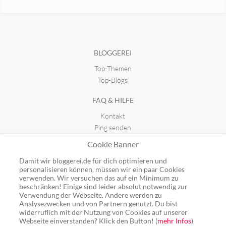
Fotonews-Meine Hobbyfotografie
seit 09.02.2010 23:35
BLOGGEREI
Top-Themen
SixtyEightPixels
STEALTHCHIP.DE
seit 26.03.2019 16:38
seit 03.11.2023 11:24
Top-Blogs
FAQ & HILFE
Kontakt
Ping senden
Publicon einbinden
Cookie Banner
GUTSCHEINE
Damit wir bloggerei.de für dich optimieren und
personalisieren können, müssen wir ein paar Cookies
Top-Gutscheine
verwenden. Wir versuchen das auf ein Minimum zu
beschränken! Einige sind leider absolut notwendig zur
Alle Shops
Verwendung der Webseite. Andere werden zu
Analysezwecken und von Partnern genutzt. Du bist
widerruflich mit der Nutzung von Cookies auf unserer
Webseite einverstanden? Klick den Button! (
mehr Infos
)