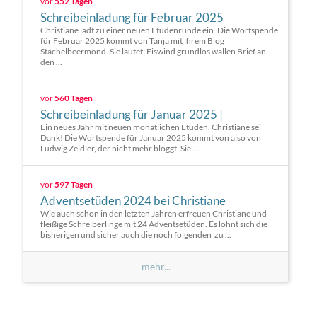
vor
552 Tagen
Schreibeinladung für Februar 2025
Christiane lädt zu einer neuen Etüdenrunde ein. Die Wortspende
für Februar 2025 kommt von Tanja mit ihrem Blog
Stachelbeermond. Sie lautet: Eiswind grundlos wallen Brief an
den ...
vor
560 Tagen
Schreibeinladung für Januar 2025 |
Ein neues Jahr mit neuen monatlichen Etüden. Christiane sei
Dank! Die Wortspende für Januar 2025 kommt von also von
Ludwig Zeidler, der nicht mehr bloggt. Sie ...
vor
597 Tagen
Adventsetüden 2024 bei Christiane
Wie auch schon in den letzten Jahren erfreuen Christiane und
fleißige Schreiberlinge mit 24 Adventsetüden. Es lohnt sich die
bisherigen und sicher auch die noch folgenden zu ...
mehr...