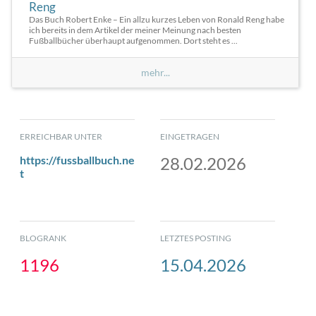
Reng
Das Buch Robert Enke – Ein allzu kurzes Leben von Ronald Reng habe
ich bereits in dem Artikel der meiner Meinung nach besten
Fußballbücher überhaupt aufgenommen. Dort steht es ...
mehr...
ERREICHBAR UNTER
EINGETRAGEN
https://fussballbuch.ne
28.02.2026
t
BLOGRANK
LETZTES POSTING
1196
15.04.2026