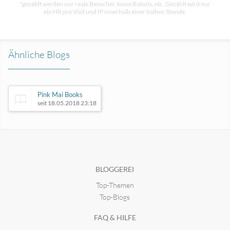
*gezählt werden nur reale Besucher, keine Robots, etc. Gezählt wird nur
ein Hit pro Visit und IP innerhalb einer halben Stunde.
Ähnliche Blogs
Pink Mai Books
seit 18.05.2018 23:18
geschichten vom herrn ü.
seit 07.06.2011 20:19
BLOGGEREI
Top-Themen
Ben Philipps Schreibwelt
seit 21.05.2009 11:03
Top-Blogs
FAQ & HILFE