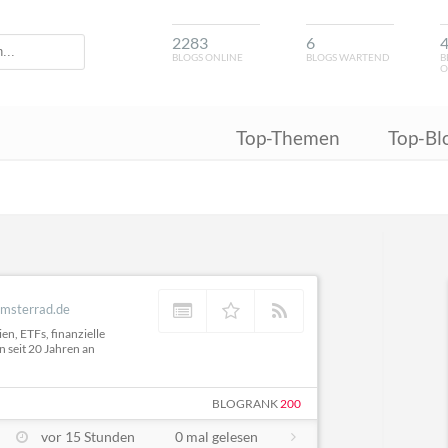
2283
6
BLOGS ONLINE
BLOGS WARTEND
B
O
Top-Themen
Top-Bl
amsterrad.de
n, ETFs, finanzielle
n seit 20 Jahren an
BLOGRANK
200
vor 15 Stunden
0 mal gelesen