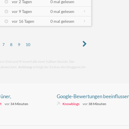
vor 2 Tagen
0 mal gelesen
vor 9 Tagen
0 mal gelesen
vor 16 Tagen
0 mal gelesen
7
8
9
10
pro Visit und IP innerhalb einer halben Stunde. Der
n abweichen.
Achtung:
erfolgt der Einbau des bloggerei.de-
üner,
Google-Bewertungen beeinflusse
trockener – und
die Wahrnehmung eines
t
vor
34 Minuten
Knowblogs
vor
38 Minuten
chen-
Unternehmens
as erst einmal