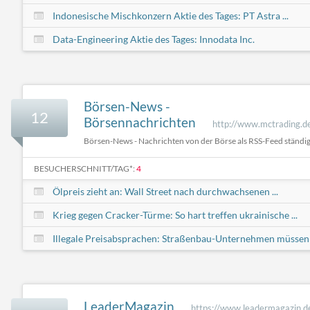
Indonesische Mischkonzern Aktie des Tages: PT Astra ...
Data-Engineering Aktie des Tages: Innodata Inc.
Börsen-News -
12
Börsennachrichten
http://www.mctrading.d
Börsen-News - Nachrichten von der Börse als RSS-Feed ständig
BESUCHERSCHNITT/TAG*:
4
Ölpreis zieht an: Wall Street nach durchwachsenen ...
Krieg gegen Cracker-Türme: So hart treffen ukrainische ...
Illegale Preisabsprachen: Straßenbau-Unternehmen müssen .
LeaderMagazin
https://www.leadermagazin.d