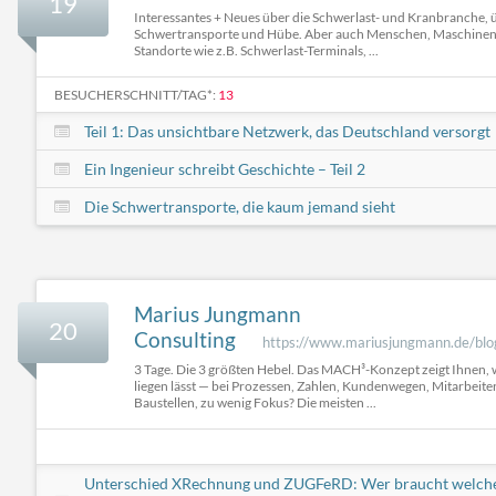
19
Interessantes + Neues über die Schwerlast- und Kranbranche, 
Schwertransporte und Hübe. Aber auch Menschen, Maschinen,
Standorte wie z.B. Schwerlast-Terminals, ...
BESUCHERSCHNITT/TAG*:
13
Teil 1: Das unsichtbare Netzwerk, das Deutschland versorgt
Ein Ingenieur schreibt Geschichte – Teil 2
Die Schwertransporte, die kaum jemand sieht
Marius Jungmann
20
Consulting
https://www.mariusjungmann.de/blo
3 Tage. Die 3 größten Hebel. Das MACH³-Konzept zeigt Ihnen, 
liegen lässt — bei Prozessen, Zahlen, Kundenwegen, Mitarbeiter
Baustellen, zu wenig Fokus? Die meisten ...
Unterschied XRechnung und ZUGFeRD: Wer braucht welch