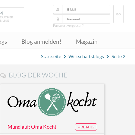
44
GO
ESUCHER
NLINE
Passwort vergessen?
ogs
Blog anmelden!
Magazin
Startseite
Wirtschaftsblogs
Seite 2
BLOG DER WOCHE
Mund auf: Oma Kocht
+ DETAILS