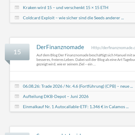
Kraken wird 15 – und verschenkt 15 × 15 ETH
Coldcard Exploit – wie sicher sind die Seeds anderer ...
DerFinanznomade
Http://derfinanznomade.
15
Auf dem Blog Der Finanznomade beschäftigt sich Manuel mit sei
besseres, freieres Leben. Dabei soll der Blog als eine Art Tageb
gezeigt wird, wie er seinem Ziel – ein ...
06.08.26: Trade 2026 / Nr. 4.6 (Fortführung) (CPB) – neue ...
Aufteilung DKB-Depot – Juni 2026
Einmalkauf Nr. 1 Autocallable-ETF: 1.346 € in Calamos ...