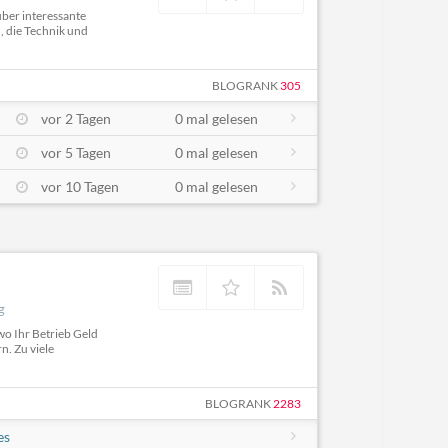
über interessante
 die Technik und
BLOGRANK
305
vor 2 Tagen
0 mal gelesen
vor 5 Tagen
0 mal gelesen
vor 10 Tagen
0 mal gelesen
g
wo Ihr Betrieb Geld
n. Zu viele
BLOGRANK
2283
es