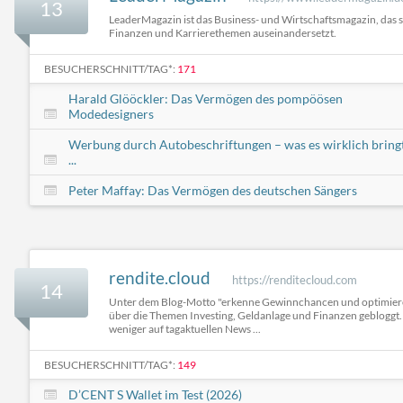
13
LeaderMagazin ist das Business- und Wirtschaftsmagazin, das 
Finanzen und Karrierethemen auseinandersetzt.
BESUCHERSCHNITT/TAG*:
171
Harald Glööckler: Das Vermögen des pompöösen
Modedesigners
Werbung durch Autobeschriftungen – was es wirklich bring
...
Peter Maffay: Das Vermögen des deutschen Sängers
rendite.cloud
https://renditecloud.com
14
Unter dem Blog-Motto "erkenne Gewinnchancen und optimiere
über die Themen Investing, Geldanlage und Finanzen gebloggt. 
weniger auf tagaktuellen News ...
BESUCHERSCHNITT/TAG*:
149
D’CENT S Wallet im Test (2026)