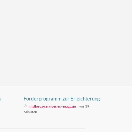
n
Förderprogramm zur Erleichterung
der Unternehmensnachfolge auf
mallorca-services.es - magazin
vor
39
Mallorca
Minuten