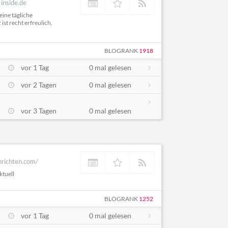
inside.de
eine tägliche
ist recht erfreulich,
BLOGRANK
1918
vor 1 Tag
0 mal gelesen
vor 2 Tagen
0 mal gelesen
vor 3 Tagen
0 mal gelesen
hrichten.com/
ktuell
BLOGRANK
1252
vor 1 Tag
0 mal gelesen