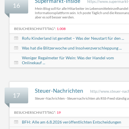
Supermarkt-Inside
https://www.supermarkt-
16
Mein Blog soll für alle Mitarbeiter im Lebensmitteleinzelhandel 
Informationsplattform sein. Ich poste Täglich und die Resonanz 
aber es soll besser werden.
BESUCHERSCHNITT/TAG*:
1.008
Rofu Kinderland ist gerettet – Was der Neustart für den ...
Was hat die Blitzerwoche und Insolvenzverschleppung ...
Weniger Regalmeter für Wein: Was der Handel vom
Onlinekauf ...
Steuer-Nachrichten
http://www.steuer-nac
17
Steuer-Nachrichten - Steuernachrichten als RSS-Feed ständig a
BESUCHERSCHNITT/TAG*:
19
BFH: Alle am 6.8.2026 veröffentlichten Entscheidungen