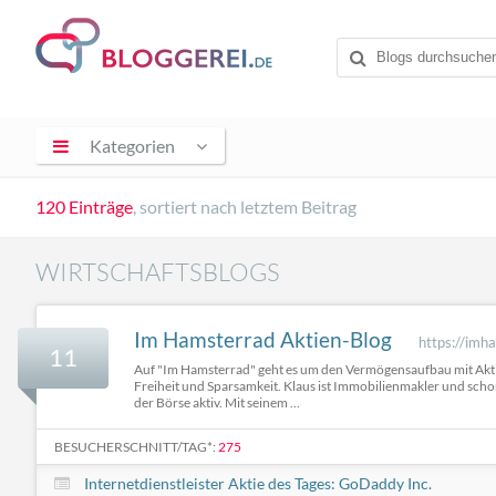
Kategorien
120 Einträge
, sortiert nach letztem Beitrag
WIRTSCHAFTSBLOGS
Im Hamsterrad Aktien-Blog
https://imh
11
Auf "Im Hamsterrad" geht es um den Vermögensaufbau mit Aktie
Freiheit und Sparsamkeit. Klaus ist Immobilienmakler und scho
der Börse aktiv. Mit seinem ...
BESUCHERSCHNITT/TAG*:
275
Internetdienstleister Aktie des Tages: GoDaddy Inc.