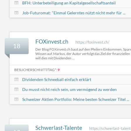
BFH: Unterbeteiligung an Kapitalgesellschaftsanteil
Job-Futuromat: "Einmal Gelerntes nützt nicht mehr für ...
FOXinvest.ch
https://foxinvest.ch/
18
Der Blog FOXinvest.ch baut auf den Pfeilern Einkommen, Spare
Wissen auf. Markus, der Autor verfolgt das Ziel der finanziell
will dies mit Dividenden ...
BESUCHERSCHNITT/TAG*:
9
Dividenden Schneeball einfach erklärt
Du musst nicht reich sein, um vermögend zu werden
Schweizer Aktien Portfolio: Meine besten Schweizer Titel ...
Schwerlast-Talente
https://schwerlast-talen