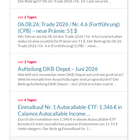
Der Beitrag 07.08.26: Trade 2026 / Nr. 14: cash secured ...
vor
2 Tagen
06.08.26: Trade 2026 / Nr. 4.6 (Fortführung)
(CPB) – neue Prämie: 51 $
Wir führen am 06.08.26 den Trade 2026 / Nr. 4 fort und erhalten
dadurch eine zusätzliche Prämie von 51 $. Der Beitrag 06.08.26:
Trade 2026 / Nr. 4.6 (Fortführung) (CPB) – neue ...
vor
3 Tagen
Aufteilung DKB-Depot – Juni 2026
Wie teilt sich momentan mein DKB-Depot auf und wie groß ist es?
Welche monatlichen Ausschüttungen sind prognostiziert? Der
Beitrag Aufteilung DKB-Depot – Juni 2026 erschien zuerst ...
vor
4 Tagen
Einmalkauf Nr. 1 Autocallable-ETF: 1.346 € in
Calamos Autocallable Income ...
Durch die Investition von 1.346 € in diesen Autocallable-ETF
konnte ich mein monatliches passives Einkommen um 11,91 €
Netto steigern. Der Beitrag Einmalkauf Nr. 1 ...