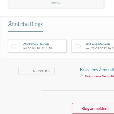
mehr...
Ähnliche Blogs
Workshop Helden
Aktiengedanken
seit 05.06.2017 11:50
seit 28.03.2022 16:1
Brasiliens Zentra
ABONNIEREN
Verzögerung groß
Kryptonews Deutsch
Auslandstransfers
Blog anmelden!