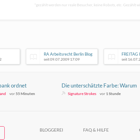
*gezählt werden nur reale Besucher, keine Robots, etc. Gezählt wi
RA Arbeitsrecht Berlin Blog
FREITAG I
2
seit 09.07.2009 17:09
seit 16.07
lbank ordnet
Die unterschätzte Farbe: Warum
er Krypto-
Künstler Weiß brauchen
land
vor
55 Minuten
Signature Strokes
vor
1 Stunde
 an
BLOGGEREI
FAQ & HILFE