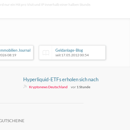
rd nur ein Hit pro Visit und IP innerhalb einer halben Stunde.
mmobilien Journal
Geldanlage-Blog
.2026 08:19
seit 17.05.2012 00:54
Hyperliquid-ETFs erholen sich nach
30 Millionen Dollar Verlust in drei
Kryptonews Deutschland
vor
1 Stunde
Wochen
GUTSCHEINE