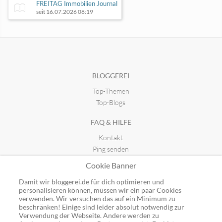
FREITAG Immobilien Journal
seit 16.07.2026 08:19
Modulare Displays
seit 20.02.2022 11:26
BLOGGEREI
Top-Themen
Roboadvisor-Portal.com - Blog
seit 05.04.2022 19:27
Top-Blogs
FAQ & HILFE
Produkt-Knaller
Kontakt
seit 08.06.2025 08:47
Ping senden
Publicon einbinden
Cookie Banner
GUTSCHEINE
Damit wir bloggerei.de für dich optimieren und
personalisieren können, müssen wir ein paar Cookies
Top-Gutscheine
verwenden. Wir versuchen das auf ein Minimum zu
beschränken! Einige sind leider absolut notwendig zur
Alle Shops
Verwendung der Webseite. Andere werden zu