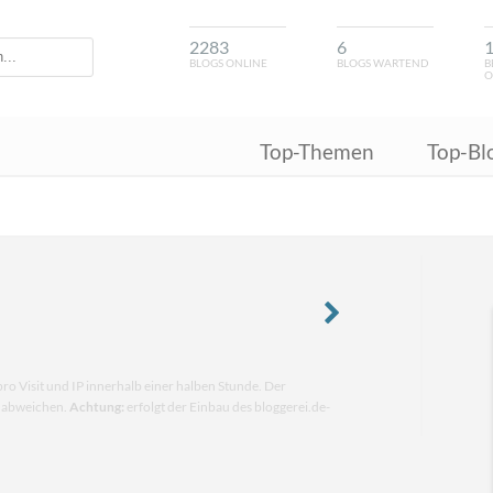
2283
6
BLOGS ONLINE
BLOGS WARTEND
B
O
Top-Themen
Top-Bl
pro Visit und IP innerhalb einer halben Stunde. Der
n abweichen.
Achtung:
erfolgt der Einbau des bloggerei.de-