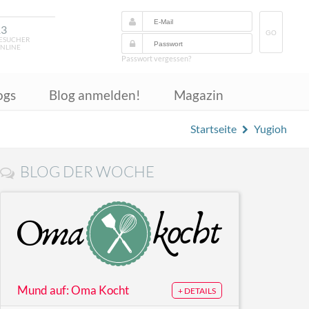
13
GO
ESUCHER
NLINE
Passwort vergessen?
ogs
Blog anmelden!
Magazin
Startseite
Yugioh
BLOG DER WOCHE
Mund auf: Oma Kocht
+ DETAILS