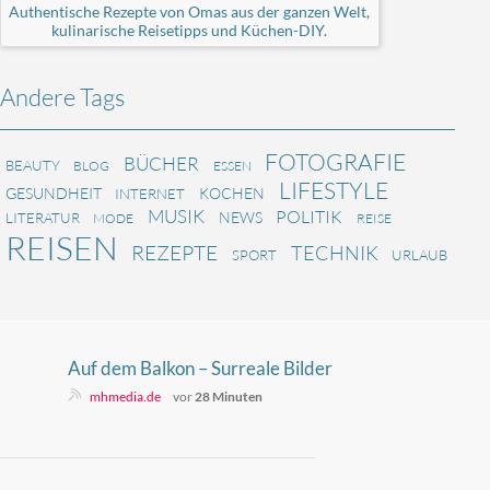
Authentische Rezepte von Omas aus der ganzen Welt,
kulinarische Reisetipps und Küchen-DIY.
Andere Tags
FOTOGRAFIE
BÜCHER
BEAUTY
BLOG
ESSEN
LIFESTYLE
GESUNDHEIT
KOCHEN
INTERNET
MUSIK
POLITIK
NEWS
LITERATUR
MODE
REISE
REISEN
REZEPTE
TECHNIK
SPORT
URLAUB
Auf dem Balkon – Surreale Bilder
für eine existenzielle Frage
mhmedia.de
vor
28 Minuten