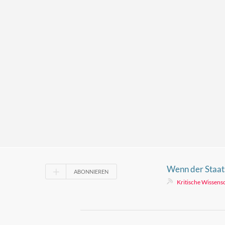
Wenn der Staat
ABONNIEREN
Shirts vorgeht,
Kritische Wissens