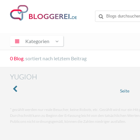
Kategorien
0 Blog
, sortiert nach letztem Beitrag
YUGIOH
Seite
* gezählt werden nur reale Besucher, keine Robots, etc. Gezählt wird nur ein Hit 
Durchschnitt kann zu Beginn der Erfassung leicht von den tatsächlichen Werte
Publicons nicht ordnungsgemäß, können die Zahlen niedriger ausfallen.