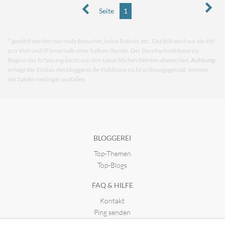
Seite
1
* gezählt werden nur reale Besucher, keine Robots, etc. Gezählt wird nur ein Hit
pro Visit und IP innerhalb einer halben Stunde. Der Durchschnitt kann zu
Beginn der Erfassung leicht von den tatsächlichen Werten abweichen.
Achtung:
erfolgt der Einbau des bloggerei.de-Publicons nicht ordnungsgemäß, können
die Zahlen niedriger ausfallen.
BLOGGEREI
Top-Themen
Top-Blogs
FAQ & HILFE
Kontakt
Ping senden
Publicon einbinden