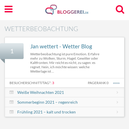
WETTERBEOBACHTUNG
Jan wettert - Wetter Blog
1
Wetterbeobachtung ist pure Emotion. Erfahre
mehr zu Wolken, Sturm, Hagel, Gewitter oder
Kaltfronten. Mir reicht es nicht, zu sagen: es
regnet. Nein, ich möchte wissen: welche
Wetterlage ist ...
BESUCHERSCHNITT/TAG*:
3
PAGERANK 0
Weiße Weihnachten 2021
Sommerbeginn 2021 – regenreich
Frühling 2021 – kalt und trocken