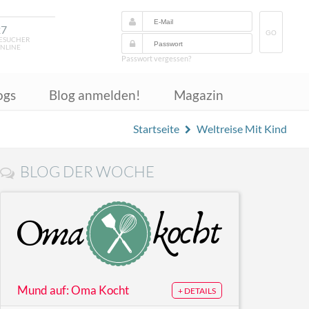
27
GO
ESUCHER
NLINE
Passwort vergessen?
ogs
Blog anmelden!
Magazin
Startseite
Weltreise Mit Kind
BLOG DER WOCHE
Mund auf: Oma Kocht
+ DETAILS