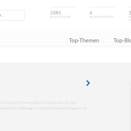
2283
6
BLOGS ONLINE
BLOGS WARTEND
B
O
Top-Themen
Top-Bl
pro Visit und IP innerhalb einer halben Stunde. Der
n abweichen.
Achtung:
erfolgt der Einbau des bloggerei.de-