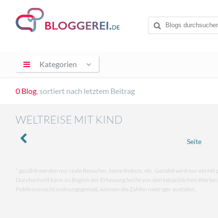
Kategorien
0 Blog
, sortiert nach letztem Beitrag
WELTREISE MIT KIND
Seite
* gezählt werden nur reale Besucher, keine Robots, etc. Gezählt wird nur ein Hit 
Durchschnitt kann zu Beginn der Erfassung leicht von den tatsächlichen Werte
Publicons nicht ordnungsgemäß, können die Zahlen niedriger ausfallen.