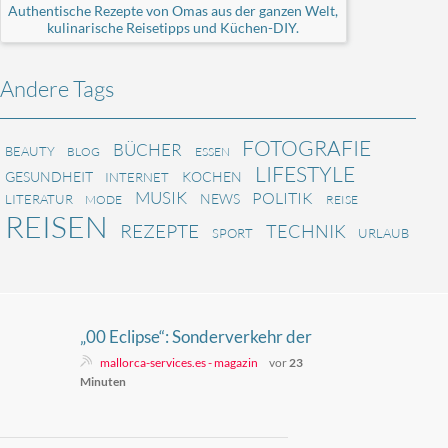
Authentische Rezepte von Omas aus der ganzen Welt,
kulinarische Reisetipps und Küchen-DIY.
Andere Tags
FOTOGRAFIE
BÜCHER
BEAUTY
BLOG
ESSEN
LIFESTYLE
GESUNDHEIT
KOCHEN
INTERNET
MUSIK
POLITIK
NEWS
LITERATUR
MODE
REISE
REISEN
REZEPTE
TECHNIK
SPORT
URLAUB
„00 Eclipse“: Sonderverkehr der
EMT Palma zur Sonnenfinsternis
mallorca-services.es - magazin
vor
23
Minuten