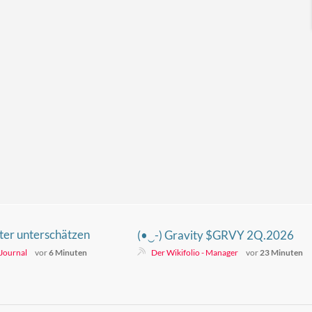
ter unterschätzen
(•‿-) Gravity $GRVY 2Q.2026
rt von Vermietern
Ergebnisse
Journal
vor
6 Minuten
Der Wikifolio - Manager
vor
23 Minuten