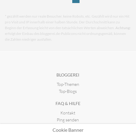
* gezählt werden nur reale Besucher, keine Robots, etc. Gezählt wird nur ein Hit
pro Visit und IP innerhalb einer halben Stunde. Der Durchschnitt kann zu
Beginn der Erfassung leicht von den tatsächlichen Werten abweichen.
Achtung:
erfolgt der Einbau des bloggerei.de-Publicons nicht ordnungsgemäß, können
die Zahlen niedriger ausfallen.
BLOGGEREI
Top-Themen
Top-Blogs
FAQ & HILFE
Kontakt
Ping senden
Publicon einbinden
Cookie Banner