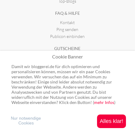
Top-Blogs
FAQ & HILFE
Kontakt
Ping senden
Publicon einbinden
GUTSCHEINE
Cookie Banner
Top-Gutscheine
Alle Shops
Damit wir bloggerei.de für dich optimieren und
personalisieren können, müssen wir ein paar Cookies
verwenden. Wir versuchen das auf ein Minimum zu
beschränken! Einige sind leider absolut notwendig zur
Verwendung der Webseite. Andere werden zu
Analysezwecken und von Partnern genutzt. Du bist
Ping: http://rpc.bloggerei.de/ping/ (*nur für angemeldete Blogs)
widerruflich mit der Nutzung von Cookies auf unserer
Blogverzeichnis Bloggerei.de © 2006 - 2026
Webseite einverstanden? Klick den Button! (
mehr Infos
)
Impressum
|
Datenschutz
Nur notwendige
Alles klar!
Cookies