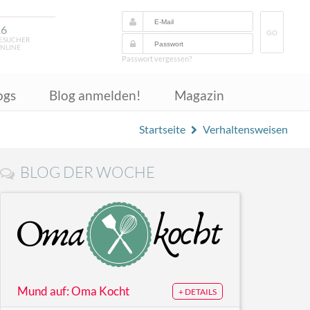
16
GO
ESUCHER
NLINE
Passwort vergessen?
ogs
Blog anmelden!
Magazin
Startseite
Verhaltensweisen
BLOG DER WOCHE
Mund auf: Oma Kocht
+ DETAILS