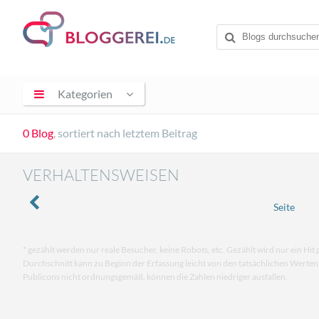
Kategorien
0 Blog
, sortiert nach letztem Beitrag
VERHALTENSWEISEN
Seite
* gezählt werden nur reale Besucher, keine Robots, etc. Gezählt wird nur ein Hit 
Durchschnitt kann zu Beginn der Erfassung leicht von den tatsächlichen Werte
Publicons nicht ordnungsgemäß, können die Zahlen niedriger ausfallen.