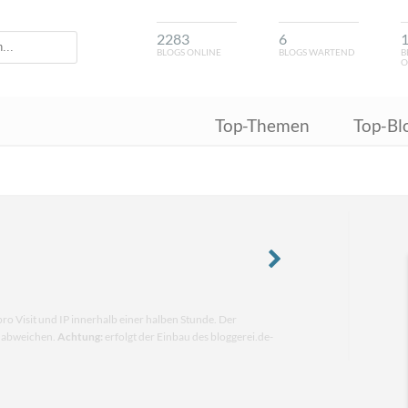
2283
6
BLOGS ONLINE
BLOGS WARTEND
B
O
Top-Themen
Top-Bl
pro Visit und IP innerhalb einer halben Stunde. Der
n abweichen.
Achtung:
erfolgt der Einbau des bloggerei.de-