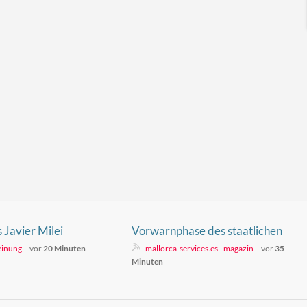
 Javier Milei
Vorwarnphase des staatlichen
Notfallplans angesichts der
einung
vor
20 Minuten
mallorca-services.es - magazin
vor
35
potenziellen Risiken im
Minuten
Zusammenhang mit der
Sonnenfinsternis