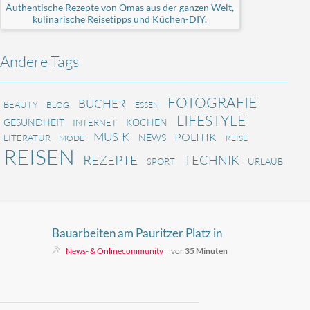
Authentische Rezepte von Omas aus der ganzen Welt,
kulinarische Reisetipps und Küchen-DIY.
Andere Tags
FOTOGRAFIE
BÜCHER
BEAUTY
BLOG
ESSEN
LIFESTYLE
GESUNDHEIT
KOCHEN
INTERNET
MUSIK
POLITIK
NEWS
LITERATUR
MODE
REISE
REISEN
REZEPTE
TECHNIK
SPORT
URLAUB
Bauarbeiten am Pauritzer Platz in
Altenburg starten
News- & Onlinecommunity
vor
35 Minuten