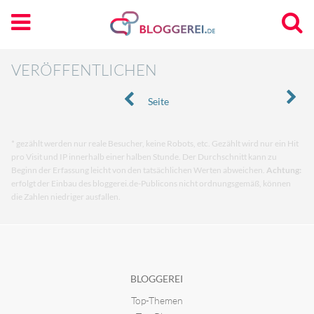
VERÖFFENTLICHEN
Seite
* gezählt werden nur reale Besucher, keine Robots, etc. Gezählt wird nur ein Hit
pro Visit und IP innerhalb einer halben Stunde. Der Durchschnitt kann zu
Beginn der Erfassung leicht von den tatsächlichen Werten abweichen.
Achtung:
erfolgt der Einbau des bloggerei.de-Publicons nicht ordnungsgemäß, können
die Zahlen niedriger ausfallen.
BLOGGEREI
Top-Themen