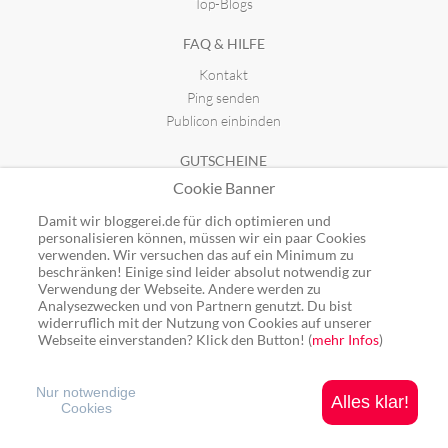
Top-Blogs
FAQ & HILFE
Kontakt
Ping senden
Publicon einbinden
GUTSCHEINE
Cookie Banner
Top-Gutscheine
Alle Shops
Damit wir bloggerei.de für dich optimieren und
personalisieren können, müssen wir ein paar Cookies
verwenden. Wir versuchen das auf ein Minimum zu
beschränken! Einige sind leider absolut notwendig zur
Verwendung der Webseite. Andere werden zu
Analysezwecken und von Partnern genutzt. Du bist
Ping: http://rpc.bloggerei.de/ping/ (*nur für angemeldete Blogs)
widerruflich mit der Nutzung von Cookies auf unserer
Blogverzeichnis Bloggerei.de © 2006 - 2026
Webseite einverstanden? Klick den Button! (
mehr Infos
)
Impressum
|
Datenschutz
Nur notwendige
Alles klar!
Cookies