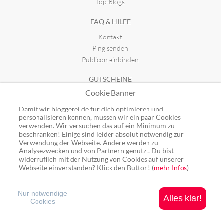
Top-Blogs
FAQ & HILFE
Kontakt
Ping senden
Publicon einbinden
GUTSCHEINE
Cookie Banner
Top-Gutscheine
Alle Shops
Damit wir bloggerei.de für dich optimieren und
personalisieren können, müssen wir ein paar Cookies
verwenden. Wir versuchen das auf ein Minimum zu
beschränken! Einige sind leider absolut notwendig zur
Verwendung der Webseite. Andere werden zu
Analysezwecken und von Partnern genutzt. Du bist
Ping: http://rpc.bloggerei.de/ping/ (*nur für angemeldete Blogs)
widerruflich mit der Nutzung von Cookies auf unserer
Blogverzeichnis Bloggerei.de © 2006 - 2026
Webseite einverstanden? Klick den Button! (
mehr Infos
)
Impressum
|
Datenschutz
Nur notwendige
Alles klar!
Cookies