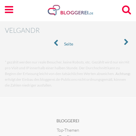
VELGANDR
Seite
* gezählt werden nur reale Besucher, keine Robots, etc. Gezählt wird nur ein Hit
pro Visit und IP innerhalb einer halben Stunde. Der Durchschnitt kann zu
Beginn der Erfassung leicht von den tatsächlichen Werten abweichen.
Achtung:
erfolgt der Einbau des bloggerei.de-Publicons nicht ordnungsgemäß, können
die Zahlen niedriger ausfallen.
BLOGGEREI
Top-Themen