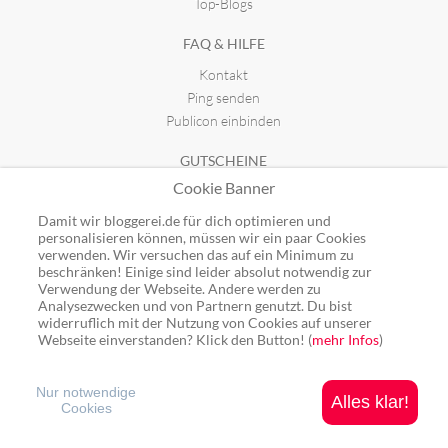
Top-Blogs
FAQ & HILFE
Kontakt
Ping senden
Publicon einbinden
GUTSCHEINE
Cookie Banner
Top-Gutscheine
Alle Shops
Damit wir bloggerei.de für dich optimieren und
personalisieren können, müssen wir ein paar Cookies
verwenden. Wir versuchen das auf ein Minimum zu
beschränken! Einige sind leider absolut notwendig zur
Verwendung der Webseite. Andere werden zu
Analysezwecken und von Partnern genutzt. Du bist
Ping: http://rpc.bloggerei.de/ping/ (*nur für angemeldete Blogs)
widerruflich mit der Nutzung von Cookies auf unserer
Blogverzeichnis Bloggerei.de © 2006 - 2026
Webseite einverstanden? Klick den Button! (
mehr Infos
)
Impressum
|
Datenschutz
Nur notwendige
Alles klar!
Cookies