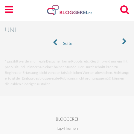
UNI
Seite
* gezählt werden nur reale Besucher, keine Robots, etc. Gezählt wird nur ein Hit
pro Visit und IP innerhalb einer halben Stunde. Der Durchschnitt kann zu
Beginn der Erfassung leicht von den tatsächlichen Werten abweichen.
Achtung:
erfolgt der Einbau des bloggerei.de-Publicons nicht ordnungsgemäß, können
die Zahlen niedriger ausfallen.
BLOGGEREI
Top-Themen