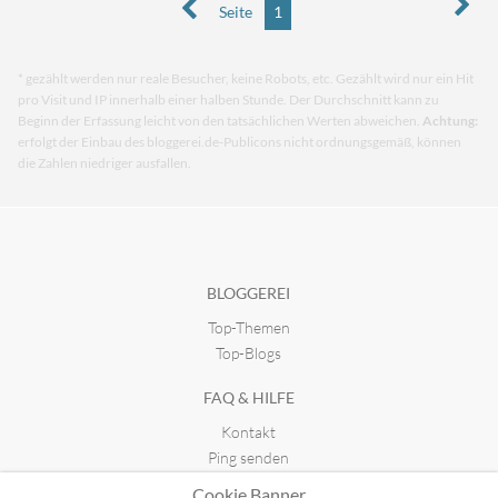
Seite
1
* gezählt werden nur reale Besucher, keine Robots, etc. Gezählt wird nur ein Hit
pro Visit und IP innerhalb einer halben Stunde. Der Durchschnitt kann zu
Beginn der Erfassung leicht von den tatsächlichen Werten abweichen.
Achtung:
erfolgt der Einbau des bloggerei.de-Publicons nicht ordnungsgemäß, können
die Zahlen niedriger ausfallen.
BLOGGEREI
Top-Themen
Top-Blogs
FAQ & HILFE
Kontakt
Ping senden
Publicon einbinden
Cookie Banner