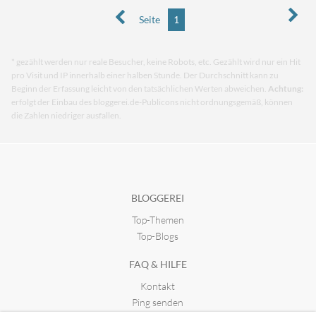
Seite
1
* gezählt werden nur reale Besucher, keine Robots, etc. Gezählt wird nur ein Hit
pro Visit und IP innerhalb einer halben Stunde. Der Durchschnitt kann zu
Beginn der Erfassung leicht von den tatsächlichen Werten abweichen.
Achtung:
erfolgt der Einbau des bloggerei.de-Publicons nicht ordnungsgemäß, können
die Zahlen niedriger ausfallen.
BLOGGEREI
Top-Themen
Top-Blogs
FAQ & HILFE
Kontakt
Ping senden