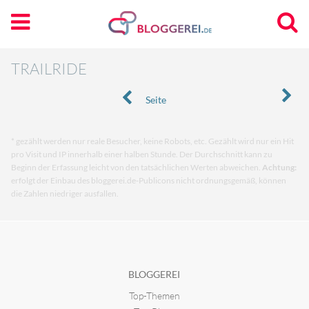
TRAILRIDE
Seite
* gezählt werden nur reale Besucher, keine Robots, etc. Gezählt wird nur ein Hit
pro Visit und IP innerhalb einer halben Stunde. Der Durchschnitt kann zu
Beginn der Erfassung leicht von den tatsächlichen Werten abweichen.
Achtung:
erfolgt der Einbau des bloggerei.de-Publicons nicht ordnungsgemäß, können
die Zahlen niedriger ausfallen.
BLOGGEREI
Top-Themen