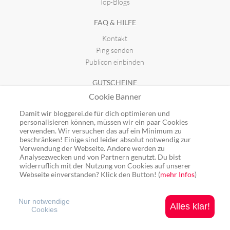
Top-Blogs
FAQ & HILFE
Kontakt
Ping senden
Publicon einbinden
GUTSCHEINE
Cookie Banner
Top-Gutscheine
Alle Shops
Damit wir bloggerei.de für dich optimieren und
personalisieren können, müssen wir ein paar Cookies
verwenden. Wir versuchen das auf ein Minimum zu
beschränken! Einige sind leider absolut notwendig zur
Verwendung der Webseite. Andere werden zu
Analysezwecken und von Partnern genutzt. Du bist
Ping: http://rpc.bloggerei.de/ping/ (*nur für angemeldete Blogs)
widerruflich mit der Nutzung von Cookies auf unserer
Blogverzeichnis Bloggerei.de © 2006 - 2026
Webseite einverstanden? Klick den Button! (
mehr Infos
)
Impressum
|
Datenschutz
Nur notwendige
Alles klar!
Cookies