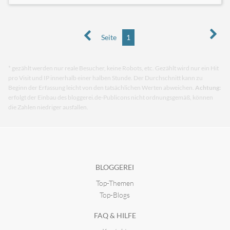
Seite
1
* gezählt werden nur reale Besucher, keine Robots, etc. Gezählt wird nur ein Hit
pro Visit und IP innerhalb einer halben Stunde. Der Durchschnitt kann zu
Beginn der Erfassung leicht von den tatsächlichen Werten abweichen.
Achtung:
erfolgt der Einbau des bloggerei.de-Publicons nicht ordnungsgemäß, können
die Zahlen niedriger ausfallen.
BLOGGEREI
Top-Themen
Top-Blogs
FAQ & HILFE