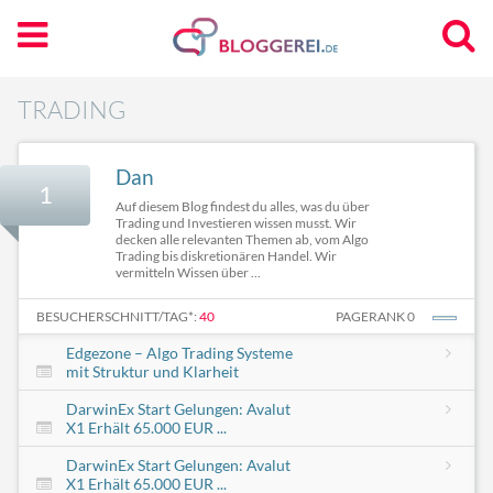
TRADING
Dan
1
Auf diesem Blog findest du alles, was du über
Trading und Investieren wissen musst. Wir
decken alle relevanten Themen ab, vom Algo
Trading bis diskretionären Handel. Wir
vermitteln Wissen über ...
BESUCHERSCHNITT/TAG*:
40
PAGERANK 0
Edgezone – Algo Trading Systeme
mit Struktur und Klarheit
DarwinEx Start Gelungen: Avalut
X1 Erhält 65.000 EUR ...
DarwinEx Start Gelungen: Avalut
X1 Erhält 65.000 EUR ...