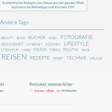
Authentische Rezepte von Omas aus der ganzen Welt,
kulinarische Reisetipps und Küchen-DIY.
Andere Tags
FOTOGRAFIE
BÜCHER
BEAUTY
BLOG
ESSEN
LIFESTYLE
GESUNDHEIT
KOCHEN
INTERNET
MUSIK
POLITIK
NEWS
LITERATUR
MODE
REISE
REISEN
REZEPTE
TECHNIK
SPORT
URLAUB
ki -
Reissalat, sommerlicher-
ten
Karsten´s Blog
vor
25 Minuten