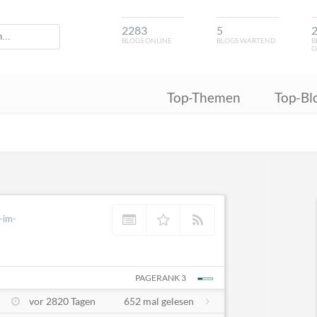
2283
5
BLOGS ONLINE
BLOGS WARTEND
B
O
Top-Themen
Top-Bl
-im-
PAGERANK 3
vor 2820 Tagen
652 mal gelesen