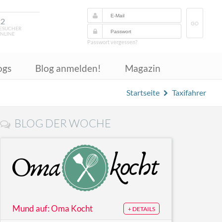
22
GO
ESUCHER
NLINE
Passwort vergessen?
ogs
Blog anmelden!
Magazin
Startseite
Taxifahrer
BLOG DER WOCHE
Mund auf: Oma Kocht
+ DETAILS