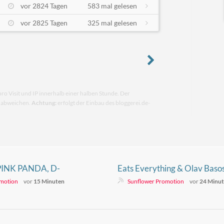
vor 2824 Tagen
583 mal gelesen
vor 2825 Tagen
325 mal gelesen
pro Visit und IP innerhalb einer halben Stunde. Der
n abweichen.
Achtung:
erfolgt der Einbau des bloggerei.de-
 PINK PANDA, D-
Eats Everything & Olav Basos
tten In The Stars
Waterman
omotion
vor
15 Minuten
Sunflower Promotion
vor
24 Minu