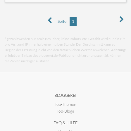
Seite
1
* gezählt werden nur reale Besucher, keine Robots, etc. Gezählt wird nur ein Hit
pro Visit und IP innerhalb einer halben Stunde. Der Durchschnitt kann zu
Beginn der Erfassung leicht von den tatsächlichen Werten abweichen.
Achtung:
erfolgt der Einbau des bloggerei.de-Publicons nicht ordnungsgemäß, können
die Zahlen niedriger ausfallen.
BLOGGEREI
Top-Themen
Top-Blogs
FAQ & HILFE