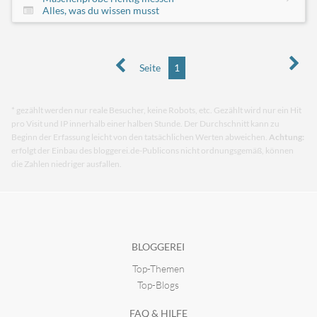
Alles, was du wissen musst
Seite
1
* gezählt werden nur reale Besucher, keine Robots, etc. Gezählt wird nur ein Hit
pro Visit und IP innerhalb einer halben Stunde. Der Durchschnitt kann zu
Beginn der Erfassung leicht von den tatsächlichen Werten abweichen.
Achtung:
erfolgt der Einbau des bloggerei.de-Publicons nicht ordnungsgemäß, können
die Zahlen niedriger ausfallen.
BLOGGEREI
Top-Themen
Top-Blogs
FAQ & HILFE