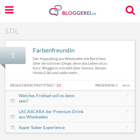
STIL
Farbenfreundin
1
Der Happyblog aus Wiesbaden mit Berichten
über die schönen Dinge, denn das Leben ist zu
kurz! Bloggerin schreibt über Genuss, Reisen,
Mode & Stil und vieles mehr...
BESUCHERSCHNITT/TAG*:
23
PAGERANK 1
Welches Freibad soll es denn
sein?
LACASCARA der Premium Drink
aus Wiesbaden
Super Sober Experience