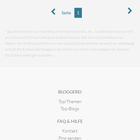
Seite
1
* gezählt werden nur reale Besucher, keine Robots, etc. Gezählt wird nur ein Hit
pro Visit und IP innerhalb einer halben Stunde. Der Durchschnitt kann zu
Beginn der Erfassung leicht von den tatsächlichen Werten abweichen.
Achtung:
erfolgt der Einbau des bloggerei.de-Publicons nicht ordnungsgemäß, können
die Zahlen niedriger ausfallen.
BLOGGEREI
Top-Themen
Top-Blogs
FAQ & HILFE
Kontakt
Ping senden