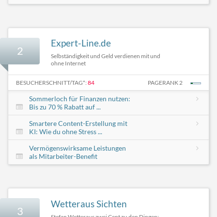
Expert-Line.de
2
Selbständigkeit und Geld verdienen mit und
ohne Internet
BESUCHERSCHNITT/TAG*:
84
PAGERANK 2
Sommerloch für Finanzen nutzen:
Bis zu 70 % Rabatt auf ...
Smartere Content-Erstellung mit
KI: Wie du ohne Stress ...
Vermögenswirksame Leistungen
als Mitarbeiter-Benefit
Wetteraus Sichten
3
Stefan Wetteraus zwei Cent zu den Dingen: