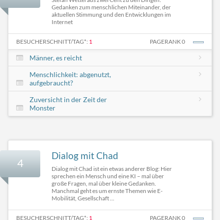
Gedanken zum menschlichen Miteinander, der
aktuellen Stimmung und den Entwicklungen im
Internet
BESUCHERSCHNITT/TAG*:
1
PAGERANK 0
Männer, es reicht
Menschlichkeit: abgenutzt,
aufgebraucht?
Zuversicht in der Zeit der
Monster
Dialog mit Chad
4
Dialog mit Chad ist ein etwas anderer Blog: Hier
sprechen ein Mensch und eine KI – mal über
große Fragen, mal über kleine Gedanken.
Manchmal geht es um ernste Themen wie E-
Mobilität, Gesellschaft ...
BESUCHERSCHNITT/TAG*:
1
PAGERANK 0