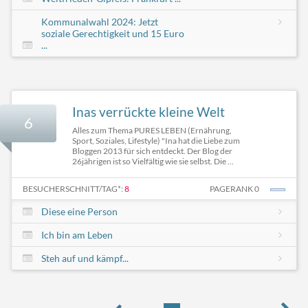
Kommunalwahl 2024: Jetzt
soziale Gerechtigkeit und 15 Euro
...
Inas verrückte kleine Welt
6
Alles zum Thema PURES LEBEN (Ernährung,
Sport, Soziales, Lifestyle) "Ina hat die Liebe zum
Bloggen 2013 für sich entdeckt. Der Blog der
26jährigen ist so Vielfältig wie sie selbst. Die ...
BESUCHERSCHNITT/TAG*:
8
PAGERANK 0
Diese eine Person
Ich bin am Leben
Steh auf und kämpf...