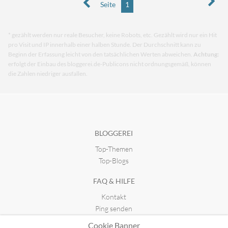
Seite
1
* gezählt werden nur reale Besucher, keine Robots, etc. Gezählt wird nur ein Hit
pro Visit und IP innerhalb einer halben Stunde. Der Durchschnitt kann zu
Beginn der Erfassung leicht von den tatsächlichen Werten abweichen.
Achtung:
erfolgt der Einbau des bloggerei.de-Publicons nicht ordnungsgemäß, können
die Zahlen niedriger ausfallen.
BLOGGEREI
Top-Themen
Top-Blogs
FAQ & HILFE
Kontakt
Ping senden
Publicon einbinden
Cookie Banner