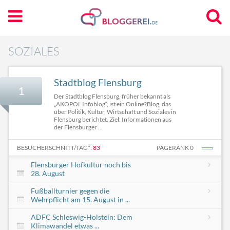
SOZIALES
Stadtblog Flensburg
1
Der Stadtblog Flensburg, früher bekannt als
„AKOPOL Infoblog“, ist ein Online?Blog, das
über Politik, Kultur, Wirtschaft und Soziales in
Flensburg berichtet. Ziel: Informationen aus
der Flensburger ...
BESUCHERSCHNITT/TAG*:
83
PAGERANK 0
Flensburger Hofkultur noch bis
28. August
Fußballturnier gegen die
Wehrpflicht am 15. August in ...
ADFC Schleswig-Holstein: Dem
Klimawandel etwas ...