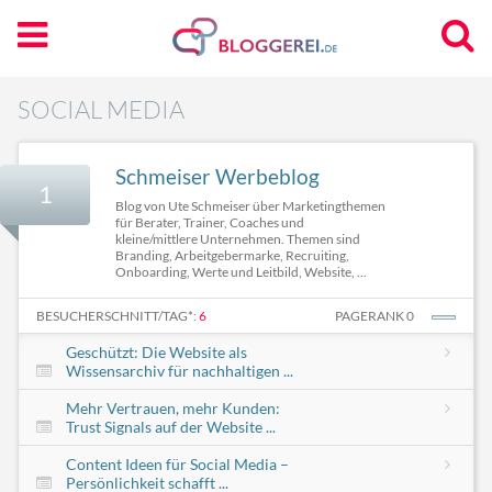
SOCIAL MEDIA
Schmeiser Werbeblog
1
Blog von Ute Schmeiser über Marketingthemen
für Berater, Trainer, Coaches und
kleine/mittlere Unternehmen. Themen sind
Branding, Arbeitgebermarke, Recruiting,
Onboarding, Werte und Leitbild, Website, ...
BESUCHERSCHNITT/TAG*:
6
PAGERANK 0
Geschützt: Die Website als
Wissensarchiv für nachhaltigen ...
Mehr Vertrauen, mehr Kunden:
Trust Signals auf der Website ...
Content Ideen für Social Media –
Persönlichkeit schafft ...