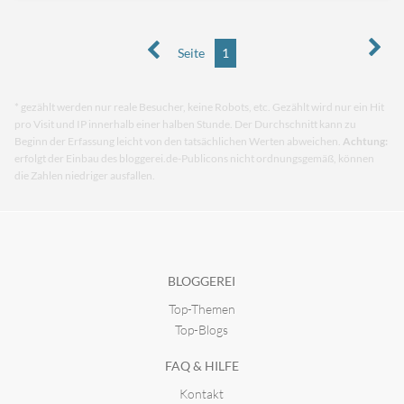
Seite
1
* gezählt werden nur reale Besucher, keine Robots, etc. Gezählt wird nur ein Hit
pro Visit und IP innerhalb einer halben Stunde. Der Durchschnitt kann zu
Beginn der Erfassung leicht von den tatsächlichen Werten abweichen.
Achtung:
erfolgt der Einbau des bloggerei.de-Publicons nicht ordnungsgemäß, können
die Zahlen niedriger ausfallen.
BLOGGEREI
Top-Themen
Top-Blogs
FAQ & HILFE
Kontakt