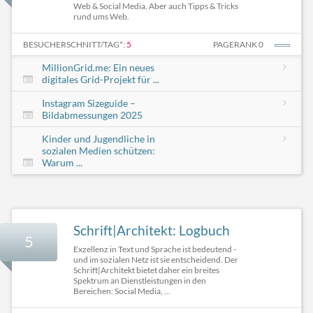
Web & Social Media. Aber auch Tipps & Tricks
rund ums Web.
BESUCHERSCHNITT/TAG*:
5
PAGERANK 0
MillionGrid.me: Ein neues
digitales Grid-Projekt für ...
Instagram Sizeguide –
Bildabmessungen 2025
Kinder und Jugendliche in
sozialen Medien schützen:
Warum ...
Schrift|Architekt: Logbuch
5
Exzellenz in Text und Sprache ist bedeutend -
und im sozialen Netz ist sie entscheidend. Der
Schrift|Architekt bietet daher ein breites
Spektrum an Dienstleistungen in den
Bereichen: Social Media, ...