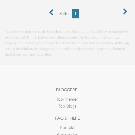
Seite
1
* gezählt werden nur reale Besucher, keine Robots, etc. Gezählt wird nur ein Hit
pro Visit und IP innerhalb einer halben Stunde. Der Durchschnitt kann zu
Beginn der Erfassung leicht von den tatsächlichen Werten abweichen.
Achtung:
erfolgt der Einbau des bloggerei.de-Publicons nicht ordnungsgemäß, können
die Zahlen niedriger ausfallen.
BLOGGEREI
Top-Themen
Top-Blogs
FAQ & HILFE
Kontakt
Ping senden