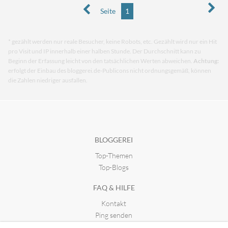
Seite
1
* gezählt werden nur reale Besucher, keine Robots, etc. Gezählt wird nur ein Hit
pro Visit und IP innerhalb einer halben Stunde. Der Durchschnitt kann zu
Beginn der Erfassung leicht von den tatsächlichen Werten abweichen.
Achtung:
erfolgt der Einbau des bloggerei.de-Publicons nicht ordnungsgemäß, können
die Zahlen niedriger ausfallen.
BLOGGEREI
Top-Themen
Top-Blogs
FAQ & HILFE
Kontakt
Ping senden
Publicon einbinden