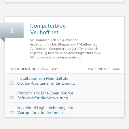
Computerblog
2
Veuhoff.net
Willkommen! Ich bin Alexander,
leidenschaftlicher Blogger und IT-Enthusiast.
Auf meinem Computerblog veröffentliche ich
regelmäßig Tutorials und Anleitungen für Linux,
Windows und mit interessanten ...
BESUCHERSCHNITT/TAG*:
617
PAGERANK 0
Installation von Heimdall als
Docker-Container unter Linux ...
PhotoPrism: Eine Open-Source-
Software für die Verwaltung ...
Nextcloud Login nicht möglich:
Warum funktioniert mein ...