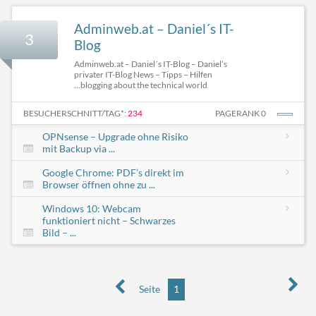
Adminweb.at – Daniel´s IT-
3
Blog
Adminweb.at – Daniel´s IT-Blog – Daniel’s
privater IT-Blog News – Tipps – Hilfen
...blogging about the technical world
BESUCHERSCHNITT/TAG*:
234
PAGERANK 0
OPNsense – Upgrade ohne Risiko
mit Backup via ...
Google Chrome: PDF’s direkt im
Browser öffnen ohne zu ...
Windows 10: Webcam
funktioniert nicht – Schwarzes
Bild – ...
Seite
1