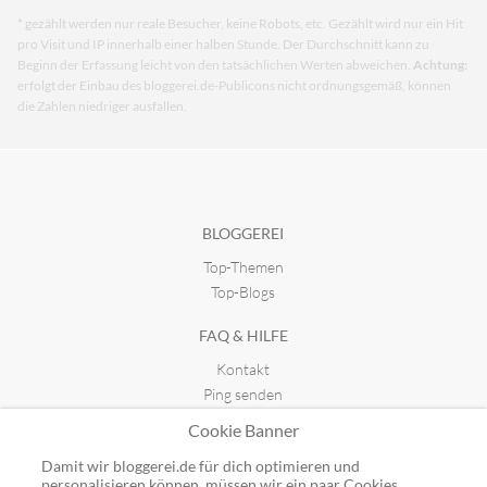
* gezählt werden nur reale Besucher, keine Robots, etc. Gezählt wird nur ein Hit
pro Visit und IP innerhalb einer halben Stunde. Der Durchschnitt kann zu
Beginn der Erfassung leicht von den tatsächlichen Werten abweichen.
Achtung:
erfolgt der Einbau des bloggerei.de-Publicons nicht ordnungsgemäß, können
die Zahlen niedriger ausfallen.
BLOGGEREI
Top-Themen
Top-Blogs
FAQ & HILFE
Kontakt
Ping senden
Publicon einbinden
Cookie Banner
GUTSCHEINE
Damit wir bloggerei.de für dich optimieren und
personalisieren können, müssen wir ein paar Cookies