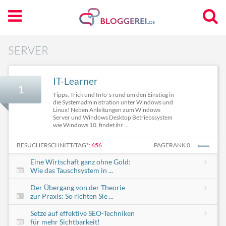
SERVER
IT-Learner
1
Tipps, Trick und Info´s rund um den Einstieg in
die Systemadministration unter Windows und
Linux! Neben Anleitungen zum Windows
Server und Windows Desktop Betriebssystem
wie Windows 10, findet ihr ...
BESUCHERSCHNITT/TAG*:
656
PAGERANK 0
Eine Wirtschaft ganz ohne Gold:
Wie das Tauschsystem in ...
Der Übergang von der Theorie
zur Praxis: So richten Sie ...
Setze auf effektive SEO-Techniken
für mehr Sichtbarkeit!