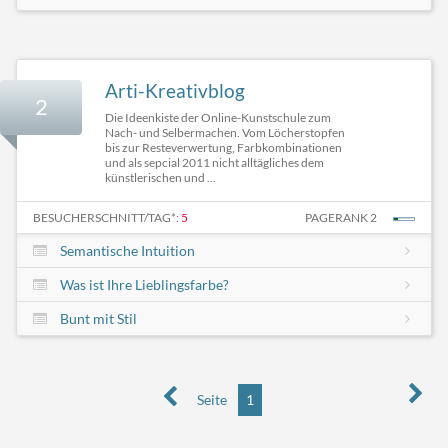
Arti-Kreativblog
2
Die Ideenkiste der Online-Kunstschule zum
Nach- und Selbermachen. Vom Löcherstopfen
bis zur Resteverwertung, Farbkombinationen
und als sepcial 2011 nicht alltägliches dem
künstlerischen und ...
BESUCHERSCHNITT/TAG*:
5
PAGERANK 2
Semantische Intuition
Was ist Ihre Lieblingsfarbe?
Bunt mit Stil
Seite
1