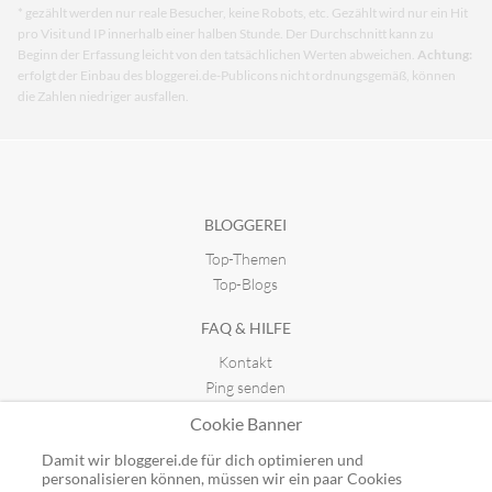
* gezählt werden nur reale Besucher, keine Robots, etc. Gezählt wird nur ein Hit
pro Visit und IP innerhalb einer halben Stunde. Der Durchschnitt kann zu
Beginn der Erfassung leicht von den tatsächlichen Werten abweichen.
Achtung:
erfolgt der Einbau des bloggerei.de-Publicons nicht ordnungsgemäß, können
die Zahlen niedriger ausfallen.
BLOGGEREI
Top-Themen
Top-Blogs
FAQ & HILFE
Kontakt
Ping senden
Publicon einbinden
Cookie Banner
GUTSCHEINE
Damit wir bloggerei.de für dich optimieren und
personalisieren können, müssen wir ein paar Cookies
Top-Gutscheine