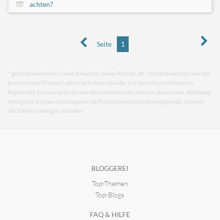
achten?
Seite
1
* gezählt werden nur reale Besucher, keine Robots, etc. Gezählt wird nur ein Hit
pro Visit und IP innerhalb einer halben Stunde. Der Durchschnitt kann zu
Beginn der Erfassung leicht von den tatsächlichen Werten abweichen.
Achtung:
erfolgt der Einbau des bloggerei.de-Publicons nicht ordnungsgemäß, können
die Zahlen niedriger ausfallen.
BLOGGEREI
Top-Themen
Top-Blogs
FAQ & HILFE