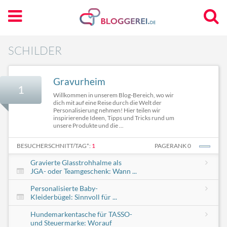
SCHILDER
Gravurheim
1
Willkommen in unserem Blog-Bereich, wo wir
dich mit auf eine Reise durch die Welt der
Personalisierung nehmen! Hier teilen wir
inspirierende Ideen, Tipps und Tricks rund um
unsere Produkte und die ...
BESUCHERSCHNITT/TAG*:
1
PAGERANK 0
Gravierte Glasstrohhalme als
JGA- oder Teamgeschenk: Wann ...
Personalisierte Baby-
Kleiderbügel: Sinnvoll für ...
Hundemarkentasche für TASSO-
und Steuermarke: Worauf