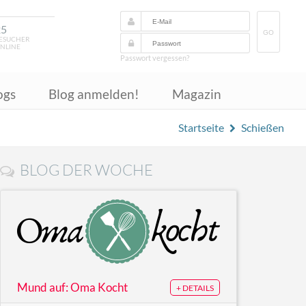
25
GO
ESUCHER
NLINE
Passwort vergessen?
ogs
Blog anmelden!
Magazin
Startseite
Schießen
BLOG DER WOCHE
Mund auf: Oma Kocht
+ DETAILS