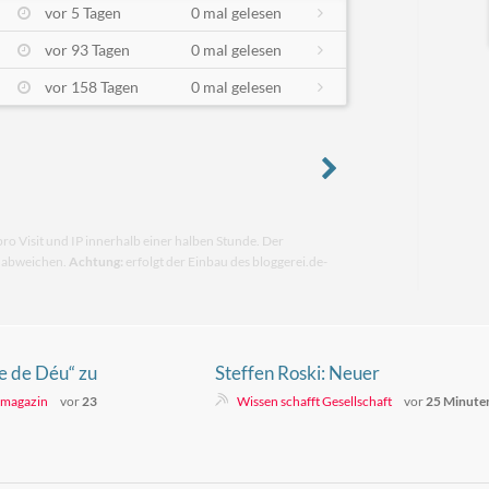
vor 5 Tagen
0 mal gelesen
vor 93 Tagen
0 mal gelesen
vor 158 Tagen
0 mal gelesen
pro Visit und IP innerhalb einer halben Stunde. Der
n abweichen.
Achtung:
erfolgt der Einbau des bloggerei.de-
re de Déu“ zu
Steffen Roski: Neuer
rt
Geschichtsunterricht in der Ost-
- magazin
vor
23
Wissen schafft Gesellschaft
vor
25 Minute
BRD