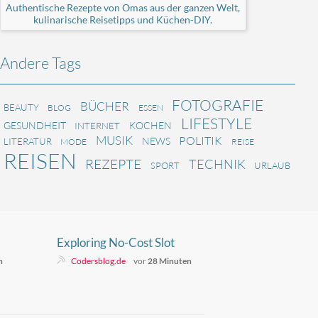
Authentische Rezepte von Omas aus der ganzen Welt,
kulinarische Reisetipps und Küchen-DIY.
Andere Tags
FOTOGRAFIE
BÜCHER
BEAUTY
BLOG
ESSEN
LIFESTYLE
GESUNDHEIT
KOCHEN
INTERNET
MUSIK
POLITIK
NEWS
LITERATUR
MODE
REISE
REISEN
REZEPTE
TECHNIK
SPORT
URLAUB
Exploring No-Cost Slot
Entertainment Online
n
Codersblog.de
vor
28 Minuten