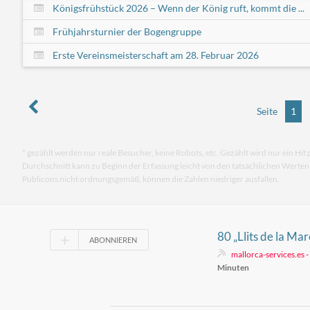
Königsfrühstück 2026 – Wenn der König ruft, kommt die ...
Frühjahrsturnier der Bogengruppe
Erste Vereinsmeisterschaft am 28. Februar 2026
Seite
1
* gezählt werden nur reale Besucher, keine Robots, etc. Gezählt wird nur ein Hit 
Durchschnitt kann zu Beginn der Erfassung leicht von den tatsächlichen Werte
Publicons nicht ordnungsgemäß, können die Zahlen niedriger ausfallen.
80 „Llits de la Ma
ABONNIEREN
Mariä Himmelfah
mallorca-services.es 
Minuten