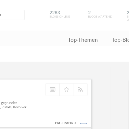
2283
2
BLOGS ONLINE
BLOGS WARTEND
B
O
Top-Themen
Top-Bl
5 gegründet.
 Pistole, Revolver
PAGERANK 0