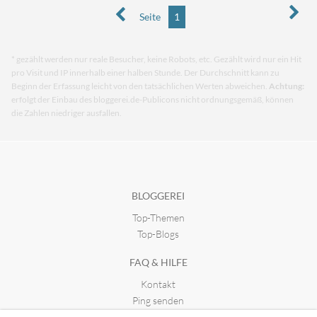
Seite
1
* gezählt werden nur reale Besucher, keine Robots, etc. Gezählt wird nur ein Hit
pro Visit und IP innerhalb einer halben Stunde. Der Durchschnitt kann zu
Beginn der Erfassung leicht von den tatsächlichen Werten abweichen.
Achtung:
erfolgt der Einbau des bloggerei.de-Publicons nicht ordnungsgemäß, können
die Zahlen niedriger ausfallen.
BLOGGEREI
Top-Themen
Top-Blogs
FAQ & HILFE
Kontakt
Ping senden
Publicon einbinden