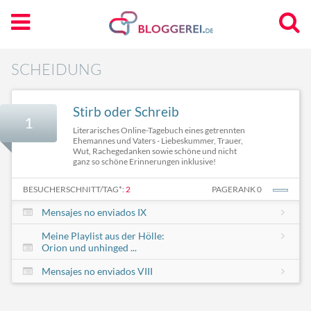
SCHEIDUNG
Stirb oder Schreib
1
Literarisches Online-Tagebuch eines getrennten
Ehemannes und Vaters - Liebeskummer, Trauer,
Wut, Rachegedanken sowie schöne und nicht
ganz so schöne Erinnerungen inklusive!
BESUCHERSCHNITT/TAG*:
2
PAGERANK 0
Mensajes no enviados IX
Meine Playlist aus der Hölle:
Orion und unhinged ...
Mensajes no enviados VIII