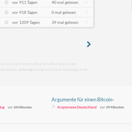
vor 911 Tagen
40 mal gelesen
vor 918 Tagen
0 mal gelesen
vor 1209 Tagen
39 mal gelesen
pro Visit und IP innerhalb einer halben Stunde. Der
n abweichen.
Achtung:
erfolgt der Einbau des bloggerei.de-
Argumente für einen Bitcoin-
Anstieg auf 76.000 Dollar mehren
log
vor
34 Minuten
Kryptonews Deutschland
vor
39 Minuten
sich – doch es gibt einen Haken