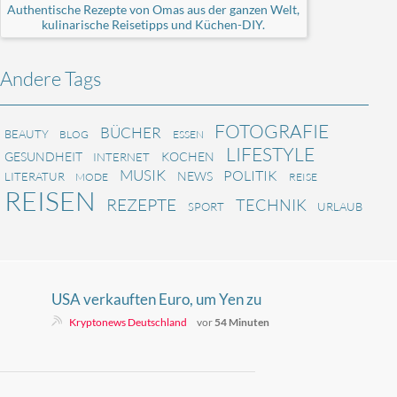
Authentische Rezepte von Omas aus der ganzen Welt,
kulinarische Reisetipps und Küchen-DIY.
Andere Tags
FOTOGRAFIE
BÜCHER
BEAUTY
BLOG
ESSEN
LIFESTYLE
GESUNDHEIT
KOCHEN
INTERNET
MUSIK
POLITIK
NEWS
LITERATUR
MODE
REISE
REISEN
REZEPTE
TECHNIK
SPORT
URLAUB
USA verkauften Euro, um Yen zu
retten – Europa erfuhr es danach
Kryptonews Deutschland
vor
54 Minuten