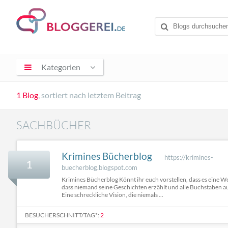
Kategorien
1 Blog
, sortiert nach letztem Beitrag
SACHBÜCHER
Krimines Bücherblog
https://krimines-
1
buecherblog.blogspot.com
Krimines Bücherblog Könnt ihr euch vorstellen, dass es eine We
dass niemand seine Geschichten erzählt und alle Buchstaben a
Eine schreckliche Vision, die niemals ...
BESUCHERSCHNITT/TAG*:
2