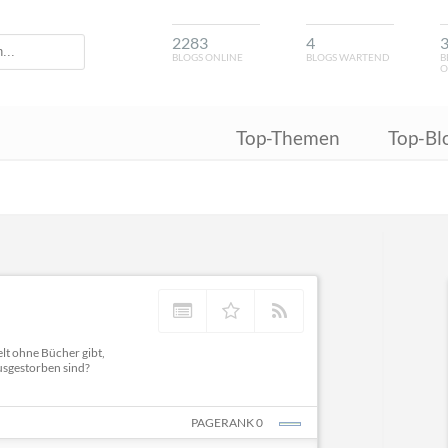
2283
4
BLOGS ONLINE
BLOGS WARTEND
B
O
Top-Themen
Top-Bl
lt ohne Bücher gibt,
usgestorben sind?
PAGERANK 0