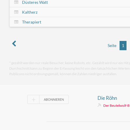
Düsteres Watt
Kaltherz
Therapiert
Seite
1
* gezählt werden nur reale Besucher, keine Robots, etc. Gezählt wird nur ein Hit 
Durchschnitt kann zu Beginn der Erfassung leicht von den tatsächlichen Werte
Publicons nicht ordnungsgemäß, können die Zahlen niedriger ausfallen.
Die Röhn
ABONNIEREN
Der Beutelwolf-B