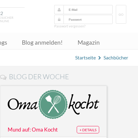
32
GO
ESUCHER
NLINE
Passwort vergessen?
ogs
Blog anmelden!
Magazin
Startseite
Sachbücher
BLOG DER WOCHE
Mund auf: Oma Kocht
+ DETAILS