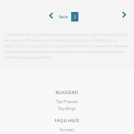
Seite
1
* gezählt werden nur reale Besucher, keine Robots, etc. Gezählt wird nur ein Hit
pro Visit und IP innerhalb einer halben Stunde. Der Durchschnitt kann zu
Beginn der Erfassung leicht von den tatsächlichen Werten abweichen.
Achtung:
erfolgt der Einbau des bloggerei.de-Publicons nicht ordnungsgemäß, können
die Zahlen niedriger ausfallen.
BLOGGEREI
Top-Themen
Top-Blogs
FAQ & HILFE
Kontakt