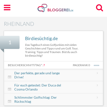
RHEINLAND
Birdiesüchtig.de
1
Das Tagebuch eines Golfjunkies mit vielen
Geschichten und Tipps rund um Golf, Tour,
Training, Tipps und Träumen. Bist du auch
birdiesüchtig?
BESUCHERSCHNITT/TAG*:
7
PAGERANK 0
Der perfekte, gerade und lange
Drive!
Für euch getestet: Der Duca del
Cosma Orlando
Schlimmster Golfschlag: Der
Rückschlag