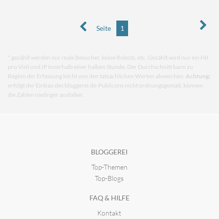
Seite
1
* gezählt werden nur reale Besucher, keine Robots, etc. Gezählt wird nur ein Hit
pro Visit und IP innerhalb einer halben Stunde. Der Durchschnitt kann zu
Beginn der Erfassung leicht von den tatsächlichen Werten abweichen.
Achtung:
erfolgt der Einbau des bloggerei.de-Publicons nicht ordnungsgemäß, können
die Zahlen niedriger ausfallen.
BLOGGEREI
Top-Themen
Top-Blogs
FAQ & HILFE
Kontakt