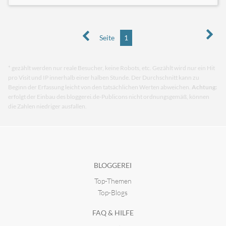
Seite
1
* gezählt werden nur reale Besucher, keine Robots, etc. Gezählt wird nur ein Hit
pro Visit und IP innerhalb einer halben Stunde. Der Durchschnitt kann zu
Beginn der Erfassung leicht von den tatsächlichen Werten abweichen.
Achtung:
erfolgt der Einbau des bloggerei.de-Publicons nicht ordnungsgemäß, können
die Zahlen niedriger ausfallen.
BLOGGEREI
Top-Themen
Top-Blogs
FAQ & HILFE