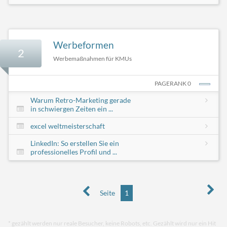
Werbeformen
2
Werbemaßnahmen für KMUs
PAGERANK 0
Warum Retro-Marketing gerade
in schwiergen Zeiten ein ...
excel weltmeisterschaft
LinkedIn: So erstellen Sie ein
professionelles Profil und ...
Seite
1
* gezählt werden nur reale Besucher, keine Robots, etc. Gezählt wird nur ein Hit