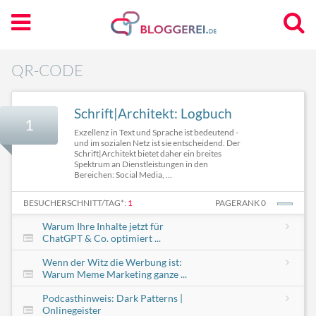
QR-CODE
Schrift|Architekt: Logbuch
1
Exzellenz in Text und Sprache ist bedeutend -
und im sozialen Netz ist sie entscheidend. Der
Schrift|Architekt bietet daher ein breites
Spektrum an Dienstleistungen in den
Bereichen: Social Media, ...
BESUCHERSCHNITT/TAG*:
1
PAGERANK 0
Warum Ihre Inhalte jetzt für
ChatGPT & Co. optimiert ...
Wenn der Witz die Werbung ist:
Warum Meme Marketing ganze ...
Podcasthinweis: Dark Patterns |
Onlinegeister