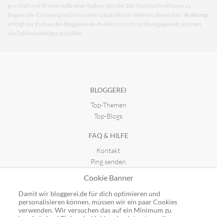
pro Visit und IP innerhalb einer halben Stunde. Der Durchschnitt kann zu
Beginn der Erfassung leicht von den tatsächlichen Werten abweichen.
Achtung:
erfolgt der Einbau des bloggerei.de-Publicons nicht ordnungsgemäß, können
die Zahlen niedriger ausfallen.
BLOGGEREI
Top-Themen
Top-Blogs
FAQ & HILFE
Kontakt
Ping senden
Publicon einbinden
Cookie Banner
GUTSCHEINE
Damit wir bloggerei.de für dich optimieren und
personalisieren können, müssen wir ein paar Cookies
Top-Gutscheine
verwenden. Wir versuchen das auf ein Minimum zu