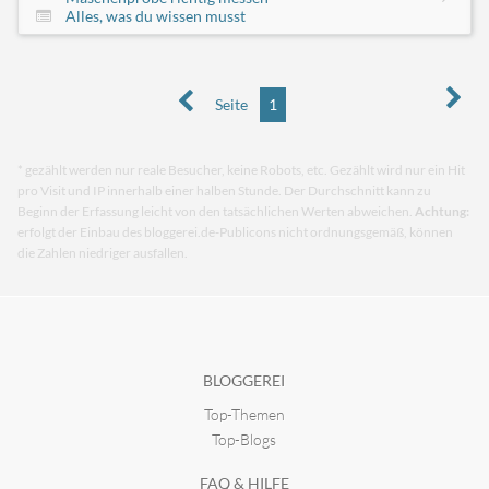
Alles, was du wissen musst
Seite
1
* gezählt werden nur reale Besucher, keine Robots, etc. Gezählt wird nur ein Hit
pro Visit und IP innerhalb einer halben Stunde. Der Durchschnitt kann zu
Beginn der Erfassung leicht von den tatsächlichen Werten abweichen.
Achtung:
erfolgt der Einbau des bloggerei.de-Publicons nicht ordnungsgemäß, können
die Zahlen niedriger ausfallen.
BLOGGEREI
Top-Themen
Top-Blogs
FAQ & HILFE