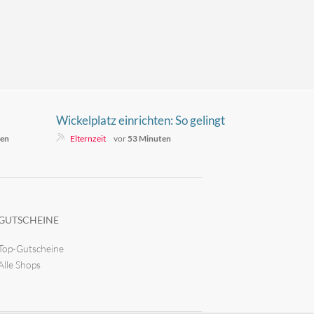
Wickelplatz einrichten: So gelingt
st
die perfekte Wickelstation
ten
Elternzeit
vor
53 Minuten
GUTSCHEINE
Top-Gutscheine
Alle Shops