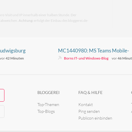
pro Visit und IP innerhalb einer halben Stunde. Der
n abweichen.
Achtung:
erfolgt der Einbau des bloggerei.de-
Ludwigsburg
MC1440980: MS Teams Mobile-
Tipps
App bis 1. Okt. 2026 updaten, son
vor
42 Minuten
Borns IT- und Windows-Blog
vor
46 Minu
geht Kalender verloren
BLOGGEREI
FAQ & HILFE
Top-Themen
Kontakt
Top-Blogs
Ping senden
Publicon einbinden