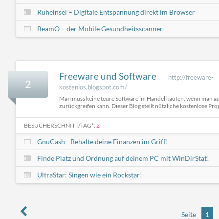
Ruheinsel – Digitale Entspannung direkt im Browser
BeamO – der Mobile Gesundheitsscanner
Freeware und Software
http://freeware-
2
kostenlos.blogspot.com/
Man muss keine teure Software im Handel kaufen, wenn man a
zurückgreifen kann. Dieser Blog stellt nützliche kostenlose Pr
BESUCHERSCHNITT/TAG*:
2
GnuCash - Behalte deine Finanzen im Griff!
Finde Platz und Ordnung auf deinem PC mit WinDirStat!
UltraStar: Singen wie ein Rockstar!
Seite
1