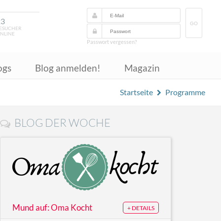
23
GO
ESUCHER
NLINE
Passwort vergessen?
ogs
Blog anmelden!
Magazin
Startseite
Programme
BLOG DER WOCHE
Mund auf: Oma Kocht
+ DETAILS