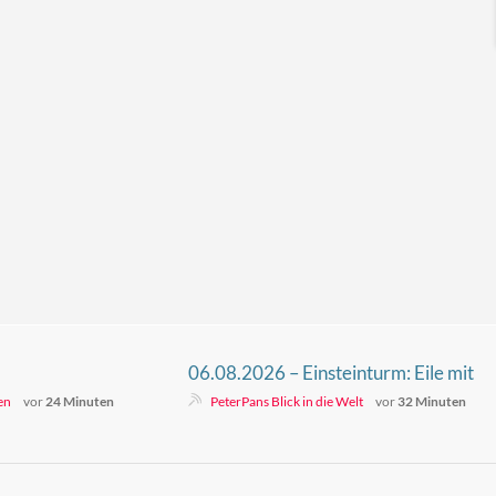
06.08.2026 – Einsteinturm: Eile mit
Weile!
en
vor
24 Minuten
PeterPans Blick in die Welt
vor
32 Minuten