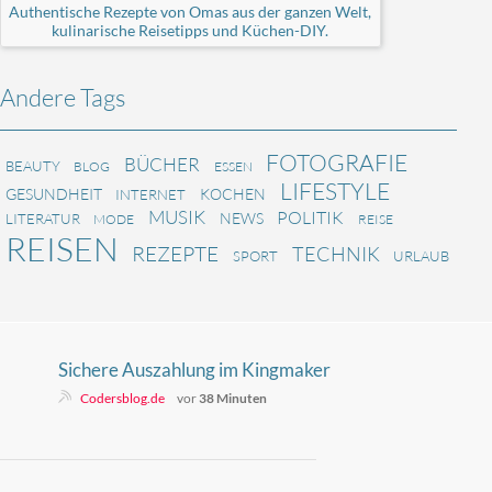
Authentische Rezepte von Omas aus der ganzen Welt,
kulinarische Reisetipps und Küchen-DIY.
Andere Tags
FOTOGRAFIE
BÜCHER
BEAUTY
BLOG
ESSEN
LIFESTYLE
GESUNDHEIT
KOCHEN
INTERNET
MUSIK
POLITIK
NEWS
LITERATUR
MODE
REISE
REISEN
REZEPTE
TECHNIK
SPORT
URLAUB
Sichere Auszahlung im Kingmaker
Casino: So funktioniert der Prozess
Codersblog.de
vor
38 Minuten