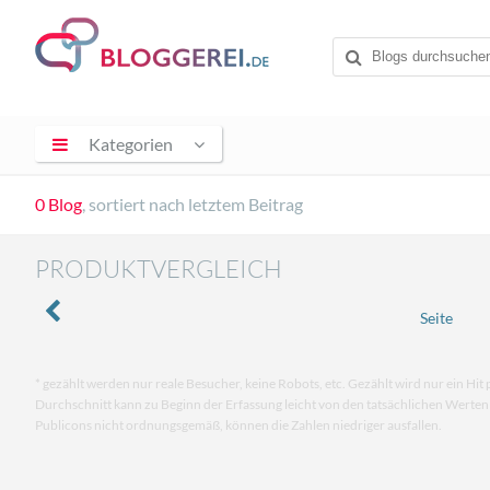
Kategorien
0 Blog
, sortiert nach letztem Beitrag
PRODUKTVERGLEICH
Seite
* gezählt werden nur reale Besucher, keine Robots, etc. Gezählt wird nur ein Hit 
Durchschnitt kann zu Beginn der Erfassung leicht von den tatsächlichen Werte
Publicons nicht ordnungsgemäß, können die Zahlen niedriger ausfallen.