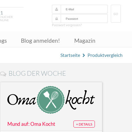
21
GO
ESUCHER
NLINE
Passwort vergessen?
ogs
Blog anmelden!
Magazin
Startseite
Produktvergleich
BLOG DER WOCHE
Mund auf: Oma Kocht
+ DETAILS