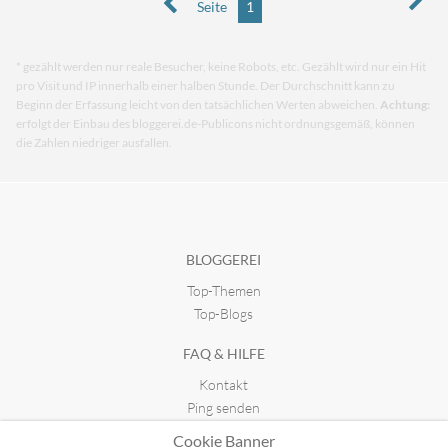
Seite
1
* gezählt werden nur reale Besucher, keine Robots, etc. Gezählt wird nur ein Hit
pro Visit und IP innerhalb einer halben Stunde. Der Durchschnitt kann zu
Beginn der Erfassung leicht von den tatsächlichen Werten abweichen.
Achtung:
erfolgt der Einbau des bloggerei.de-Publicons nicht ordnungsgemäß, können
die Zahlen niedriger ausfallen.
BLOGGEREI
Top-Themen
Top-Blogs
FAQ & HILFE
Kontakt
Ping senden
Publicon einbinden
Cookie Banner