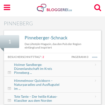
PINNEBERG
Pinneberger-Schnack
1
Das Lifestyle-Magazin, das den Puls der Region
einfängt und inspiriert
BESUCHERSCHNITT/TAG*:
2
PAGERANK 0
Holmer Sandberge:
Dünenlandschaft im Kreis
Pinneberg ...
Himmelmoor Quickborn –
Naturparadies und Ausflugsziel
im ...
Tote Tante – Der heiße Kakao-
Klassiker aus dem Norden