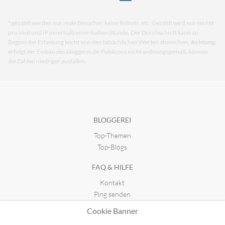
* gezählt werden nur reale Besucher, keine Robots, etc. Gezählt wird nur ein Hit
pro Visit und IP innerhalb einer halben Stunde. Der Durchschnitt kann zu
Beginn der Erfassung leicht von den tatsächlichen Werten abweichen.
Achtung:
erfolgt der Einbau des bloggerei.de-Publicons nicht ordnungsgemäß, können
die Zahlen niedriger ausfallen.
BLOGGEREI
Top-Themen
Top-Blogs
FAQ & HILFE
Kontakt
Ping senden
Publicon einbinden
Cookie Banner