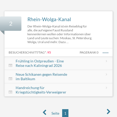
Rhein-Wolga-Kanal
2
Der Rhein-Wolga-Kanal ist ein Reiseblog für
alle, die auf eigene Faust Russland
kennenlernen wollen oder Informationen über
Land und Leute suchen: Moskau, St. Petersburg,
Wolga, Ural und mehr. Dazu ...
BESUCHERSCHNITT/TAG*:
95
PAGERANK 0
Frühling in Ostpreußen - Eine
Reise nach Kaliningrad 2026
Neue Schikanen gegen Reisende
im Baltikum
Handreichung für
Kriegstüchtigkeits-Verweigerer
Seite
1